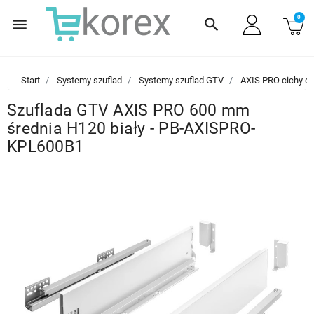
0
menu
search
Start
Systemy szuflad
Systemy szuflad GTV
AXIS PRO cichy d
Szuflada GTV AXIS PRO 600 mm
średnia H120 biały - PB-AXISPRO-
KPL600B1