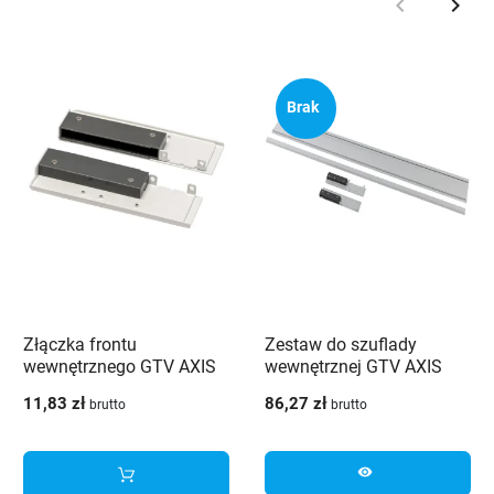
keyboard_arrow_left
keyboard_arrow_right
Poprzedni
Nast
Brak
Złączka frontu
Zestaw do szuflady
wewnętrznego GTV AXIS
wewnętrznej GTV AXIS
PRO średnia H120 biała -
PRO średnia H120 biały -
11,83 zł
86,27 zł
brutto
brutto
PB-AXISPRO-WEWMOCB1
PB-AXISPRO-ZESWEW-B1
visibility