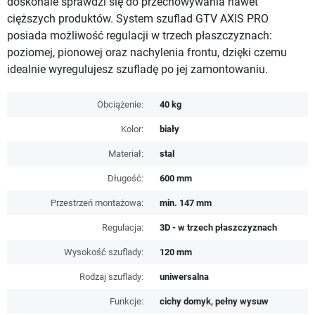
doskonale sprawdzi się do przechowywania nawet
cięższych produktów. System szuflad GTV AXIS PRO
posiada możliwość regulacji w trzech płaszczyznach:
poziomej, pionowej oraz nachylenia frontu, dzięki czemu
idealnie wyregulujesz szufladę po jej zamontowaniu.
Obciążenie:
40 kg
Kolor:
biały
Materiał:
stal
Długość:
600 mm
Przestrzeń montażowa:
min. 147 mm
Regulacja:
3D - w trzech płaszczyznach
Wysokość szuflady:
120 mm
Rodzaj szuflady:
uniwersalna
Funkcje:
cichy domyk, pełny wysuw