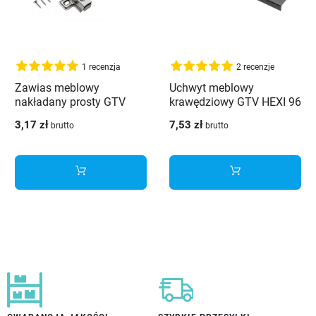
1 recenzja
2 recenzje
Zawias meblowy
Uchwyt meblowy
nakładany prosty GTV
krawędziowy GTV HEXI 96
PRESTIGE
mm czarny
3,17 zł
7,53 zł
brutto
brutto
samodomykający +
prowadnik CLIP