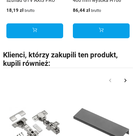
szuflad GTV AXIS PRO
400 mm wysoka H168
350 mm antracyt - PB-
biały - PB-AXISPRO-
18,19 zł
86,44 zł
brutto
brutto
AXISPRO-RELKW350
KPL400C1
Klienci, którzy zakupili ten produkt,
kupili również:
keyboard_arrow_left
keyboard_arrow_right
Poprzedni
Nast