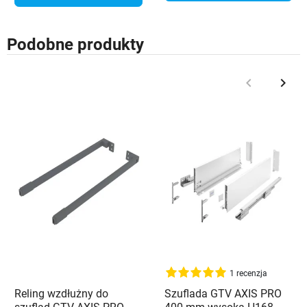
Podobne produkty
keyboard_arrow_left
keyboard_arrow_right
Poprzedni
Nast
1 recenzja
Reling wzdłużny do
Szuflada GTV AXIS PRO