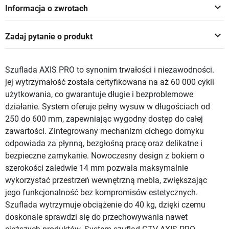
keyboard_arrow_down
Informacja o zwrotach
keyboard_arrow_down
Zadaj pytanie o produkt
Szuflada AXIS PRO to synonim trwałości i niezawodności.
jej wytrzymałość została certyfikowana na aż 60 000 cykli
użytkowania, co gwarantuje długie i bezproblemowe
działanie. System oferuje pełny wysuw w długościach od
250 do 600 mm, zapewniając wygodny dostęp do całej
zawartości. Zintegrowany mechanizm cichego domyku
odpowiada za płynną, bezgłośną pracę oraz delikatne i
bezpieczne zamykanie. Nowoczesny design z bokiem o
szerokości zaledwie 14 mm pozwala maksymalnie
wykorzystać przestrzeń wewnętrzną mebla, zwiększając
jego funkcjonalność bez kompromisów estetycznych.
Szuflada wytrzymuje obciążenie do 40 kg, dzięki czemu
doskonale sprawdzi się do przechowywania nawet