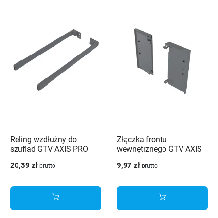
Reling wzdłużny do
Złączka frontu
szuflad GTV AXIS PRO
wewnętrznego GTV AXIS
500 mm antracyt - PB-
PRO niska H86 antracyt -
20,39 zł
9,97 zł
brutto
brutto
AXISPRO-RELKW500
PB-AXISPRO-WEWMOCA