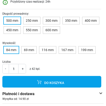
info_outline
Przybliżony czas realizacji: 24h
Długość prowadnicy:
500 mm
250 mm
300 mm
350 mm
400 mm
450 mm
550 mm
600 mm
Wysokość:
84 mm
69 mm
116 mm
167 mm
199 mm
Liczba
-
+
z 42 kpl.
DO KOSZYKA
keyboard_arrow_down
Płatność i dostawa
Wysyłka od: 14.90 zł