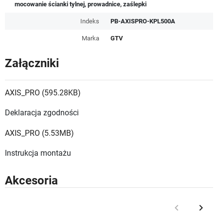
mocowanie ścianki tylnej, prowadnice, zaślepki
Indeks
PB-AXISPRO-KPL500A
Marka
GTV
Załączniki
AXIS_PRO (595.28KB)
Deklaracja zgodności
AXIS_PRO (5.53MB)
Instrukcja montażu
Akcesoria
keyboard_arrow_left
keyboard_arrow_right
Poprzedni
Nast