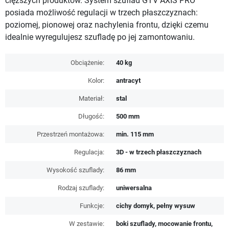
cięższych produktów. System szuflad GTV AXIS PRO
posiada możliwość regulacji w trzech płaszczyznach:
poziomej, pionowej oraz nachylenia frontu, dzięki czemu
idealnie wyregulujesz szufladę po jej zamontowaniu.
Obciążenie:
40 kg
Kolor:
antracyt
Materiał:
stal
Długość:
500 mm
Przestrzeń montażowa:
min. 115 mm
Regulacja:
3D - w trzech płaszczyznach
Wysokość szuflady:
86 mm
Rodzaj szuflady:
uniwersalna
Funkcje:
cichy domyk, pełny wysuw
W zestawie:
boki szuflady, mocowanie frontu,