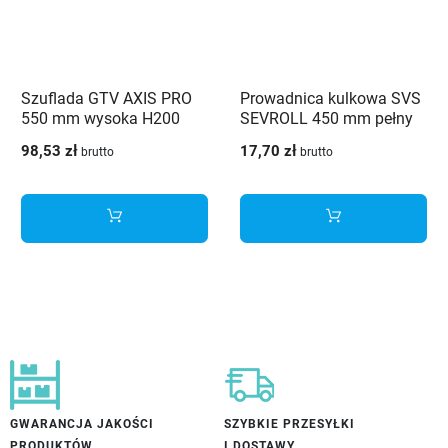
Szuflada GTV AXIS PRO
Prowadnica kulkowa SVS
550 mm wysoka H200
SEVROLL 450 mm pełny
biały - PB-AXISPRO-
wysuw 30kg czarna
98,53 zł
17,70 zł
brutto
brutto
KPL550D1
GWARANCJA JAKOŚCI
SZYBKIE PRZESYŁKI
PRODUKTÓW
I DOSTAWY