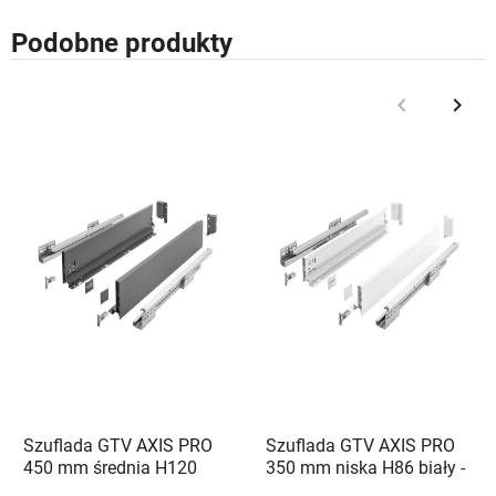
Podobne produkty
keyboard_arrow_left
keyboard_arrow_right
Poprzedni
Nast
Szuflada GTV AXIS PRO
Szuflada GTV AXIS PRO
450 mm średnia H120
350 mm niska H86 biały -
antracyt - PB-AXISPRO-
PB-AXISPRO-KPL350A1