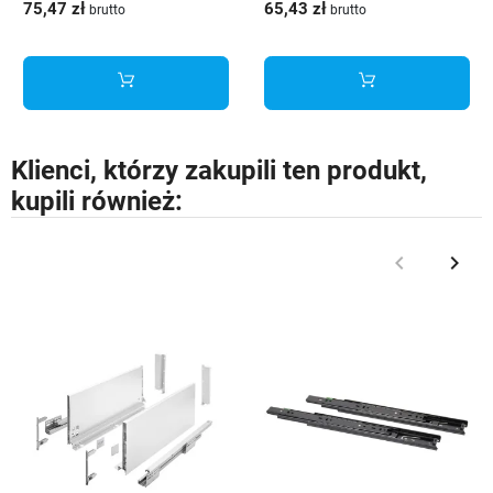
75,47 zł
65,43 zł
brutto
brutto
KPL450B
Klienci, którzy zakupili ten produkt,
kupili również:
keyboard_arrow_left
keyboard_arrow_right
Poprzedni
Nast