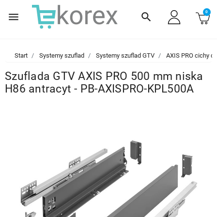
0
menu
search
Start
Systemy szuflad
Systemy szuflad GTV
AXIS PRO cichy d
Szuflada GTV AXIS PRO 500 mm niska
H86 antracyt - PB-AXISPRO-KPL500A