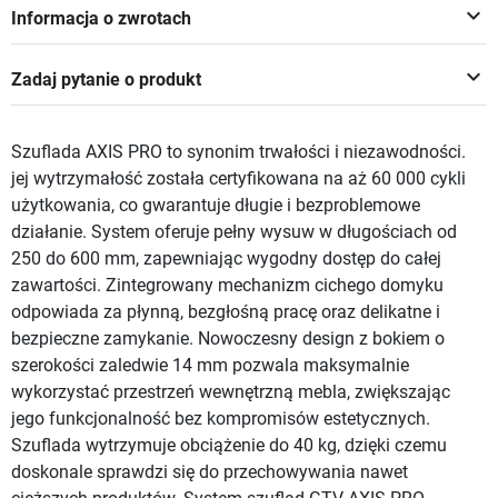
keyboard_arrow_down
Informacja o zwrotach
keyboard_arrow_down
Zadaj pytanie o produkt
Szuflada AXIS PRO to synonim trwałości i niezawodności.
jej wytrzymałość została certyfikowana na aż 60 000 cykli
użytkowania, co gwarantuje długie i bezproblemowe
działanie. System oferuje pełny wysuw w długościach od
250 do 600 mm, zapewniając wygodny dostęp do całej
zawartości. Zintegrowany mechanizm cichego domyku
odpowiada za płynną, bezgłośną pracę oraz delikatne i
bezpieczne zamykanie. Nowoczesny design z bokiem o
szerokości zaledwie 14 mm pozwala maksymalnie
wykorzystać przestrzeń wewnętrzną mebla, zwiększając
jego funkcjonalność bez kompromisów estetycznych.
Szuflada wytrzymuje obciążenie do 40 kg, dzięki czemu
doskonale sprawdzi się do przechowywania nawet