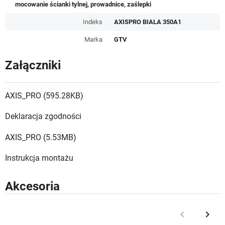
mocowanie ścianki tylnej, prowadnice, zaślepki
Indeks
AXISPRO BIALA 350A1
Marka
GTV
Załączniki
AXIS_PRO (595.28KB)
Deklaracja zgodności
AXIS_PRO (5.53MB)
Instrukcja montażu
Akcesoria
keyboard_arrow_left
keyboard_arrow_right
Poprzedni
Nast