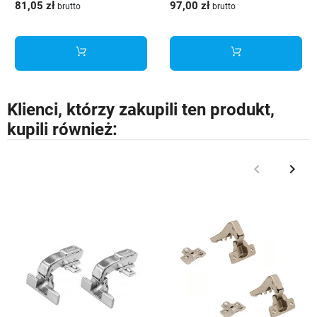
81,05 zł
97,00 zł
brutto
brutto
KPL350C
PB-AXISPRO-ZESWEW-D1
Klienci, którzy zakupili ten produkt,
kupili również:
keyboard_arrow_left
keyboard_arrow_right
Poprzedni
Nast