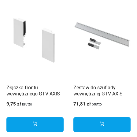
Złączka frontu
Zestaw do szuflady
wewnętrznego GTV AXIS
wewnętrznej GTV AXIS
PRO niska H86 biała - PB-
PRO niska H86 biały - PB-
9,75 zł
71,81 zł
brutto
brutto
AXISPRO-WEWMOCA1
AXISPRO-ZESWEW-A1