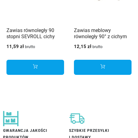
Zawias równoległy 90
Zawias meblowy
stopni SEVROLL cichy
równoległy 90° z cichym
domyk + prowadnik - 2
domykiem HAFELE
11,59 zł
12,15 zł
brutto
brutto
szt.
Metalla 300 - 2 sztuki
GWARANCJA JAKOŚCI
SZYBKIE PRZESYŁKI
PRODUKTÓW
I DOSTAWY