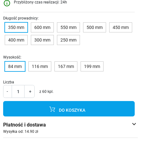
info_outline
Przybliżony czas realizacji: 24h
Długość prowadnicy:
350 mm
600 mm
550 mm
500 mm
450 mm
400 mm
300 mm
250 mm
Wysokość:
84 mm
116 mm
167 mm
199 mm
Liczba
-
+
z 60 kpl.
DO KOSZYKA
keyboard_arrow_down
Płatność i dostawa
Wysyłka od: 14.90 zł