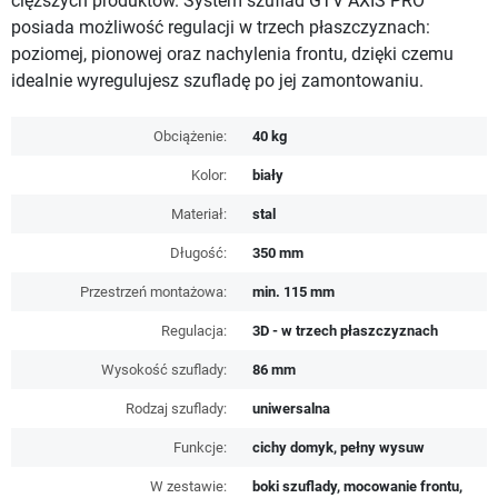
cięższych produktów. System szuflad GTV AXIS PRO
posiada możliwość regulacji w trzech płaszczyznach:
poziomej, pionowej oraz nachylenia frontu, dzięki czemu
idealnie wyregulujesz szufladę po jej zamontowaniu.
Obciążenie:
40 kg
Kolor:
biały
Materiał:
stal
Długość:
350 mm
Przestrzeń montażowa:
min. 115 mm
Regulacja:
3D - w trzech płaszczyznach
Wysokość szuflady:
86 mm
Rodzaj szuflady:
uniwersalna
Funkcje:
cichy domyk, pełny wysuw
W zestawie:
boki szuflady, mocowanie frontu,