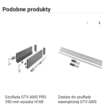
Podobne produkty
keyboard_arrow_left
keyboard_arrow_right
Poprzedni
Nast
Szuflada GTV AXIS PRO
Zestaw do szuflady
350 mm wysoka H168
wewnętrznej GTV AXIS
antracyt - PB-AXISPRO-
PRO wysoka H200 biały -