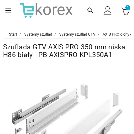
0
menu
search
Start
Systemy szuflad
Systemy szuflad GTV
AXIS PRO cichy d
Szuflada GTV AXIS PRO 350 mm niska
H86 biały - PB-AXISPRO-KPL350A1