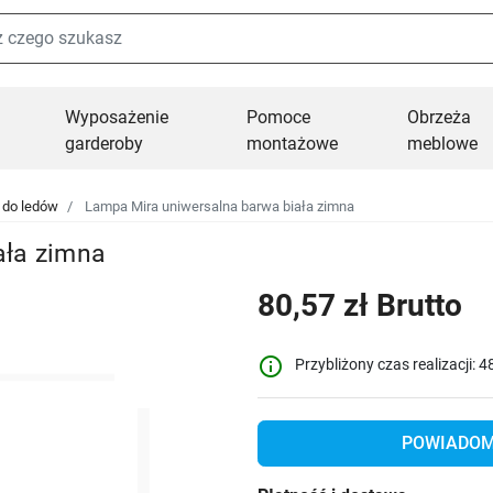
Wyposażenie
Pomoce
Obrzeża
garderoby
montażowe
meblowe
 do ledów
Lampa Mira uniwersalna barwa biała zimna
ała zimna
80,57 zł Brutto
info_outline
Przybliżony czas realizacji: 4
POWIADOM 