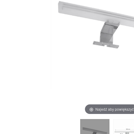
Najedź aby powiększyć