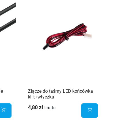
le
Złącze do taśmy LED końcówka
Rozdzi
klik+wtyczka
przewo
4,80 zł
8,77 z
brutto