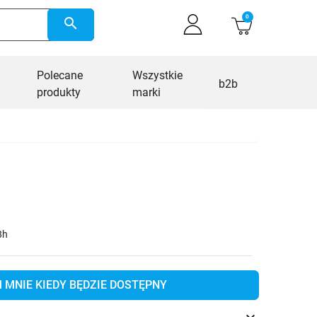
0
search
Polecane
Wszystkie
b2b
produkty
marki
8h
MNIE KIEDY BĘDZIE DOSTĘPNY