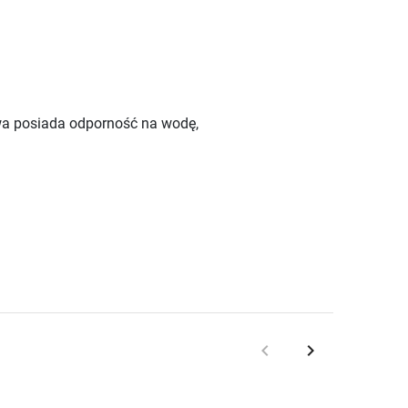
wa posiada odporność na wodę,
keyboard_arrow_left
keyboard_arrow_right
Poprzedni
Następny