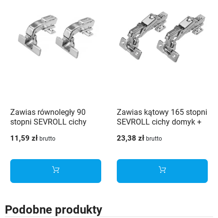
Zawias równoległy 90
Zawias kątowy 165 stopni
stopni SEVROLL cichy
SEVROLL cichy domyk +
domyk + prowadnik - 2
prowadnik na 4 otwory - 2
11,59 zł
23,38 zł
brutto
brutto
szt.
szt.
Podobne produkty