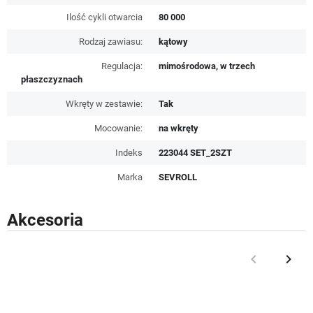
Ilość cykli otwarcia
80 000
Rodzaj zawiasu:
kątowy
Regulacja:
mimośrodowa, w trzech
płaszczyznach
Wkręty w zestawie:
Tak
Mocowanie:
na wkręty
Indeks
223044 SET_2SZT
Marka
SEVROLL
Akcesoria
keyboard_arrow_left
keyboard_arrow_right
Poprzedni
Nast