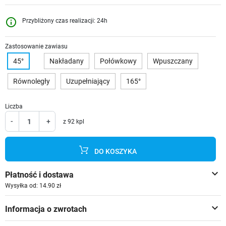
info_outline
Przybliżony czas realizacji: 24h
Zastosowanie zawiasu
45°
Nakładany
Połówkowy
Wpuszczany
Równoległy
Uzupełniający
165°
Liczba
-
+
z 92 kpl
DO KOSZYKA
keyboard_arrow_down
Płatność i dostawa
Wysyłka od: 14.90 zł
keyboard_arrow_down
Informacja o zwrotach