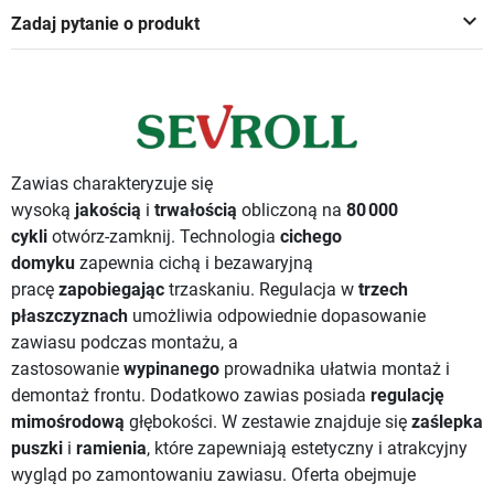
keyboard_arrow_down
Zadaj pytanie o produkt
Zawias charakteryzuje się
wysoką
jakością
i
trwałością
obliczoną na
80 000
cykli
otwórz-zamknij. Technologia
cichego
domyku
zapewnia cichą i bezawaryjną
pracę
zapobiegając
trzaskaniu. Regulacja w
trzech
płaszczyznach
umożliwia odpowiednie dopasowanie
zawiasu podczas montażu, a
zastosowanie
wypinanego
prowadnika ułatwia montaż i
demontaż frontu. Dodatkowo zawias posiada
regulację
mimośrodową
głębokości. W zestawie znajduje się
zaślepka
puszki
i
ramienia
, które zapewniają estetyczny i atrakcyjny
wygląd po zamontowaniu zawiasu. Oferta obejmuje