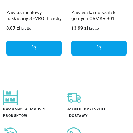
Zawias meblowy
Zawieszka do szafek
nakładany SEVROLL cichy
górnych CAMAR 801
domyk z regulacją
(L+P) biała
8,87 zł
13,99 zł
brutto
brutto
mimośrodową 3D +
prowadnik - 2 szt.
GWARANCJA JAKOŚCI
SZYBKIE PRZESYŁKI
PRODUKTÓW
I DOSTAWY