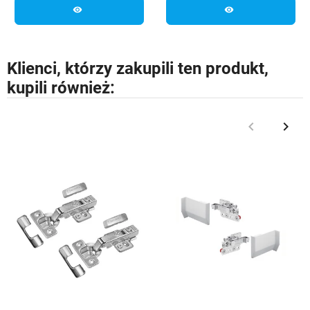
visibility
visibility
Klienci, którzy zakupili ten produkt,
kupili również:
keyboard_arrow_left
keyboard_arrow_right
Poprzedni
Nast