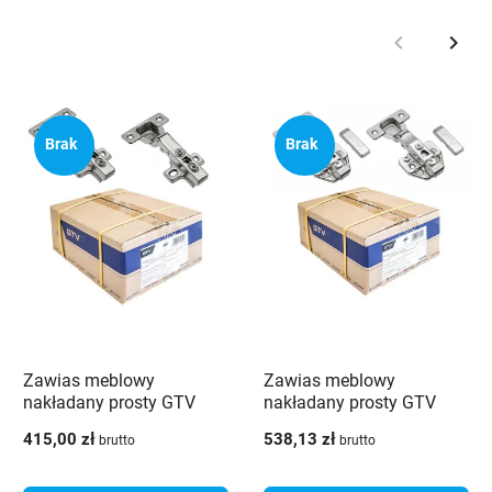
keyboard_arrow_left
keyboard_arrow_right
Poprzedni
Nast
Brak
Brak
Zawias meblowy
Zawias meblowy
nakładany prosty GTV
nakładany prosty GTV
cichy domyk + prowadnik-
cichy domyk regulacja
415,00 zł
538,13 zł
brutto
brutto
100 szt.
mimośrodowa 3D +
prowadnik 100 szt.