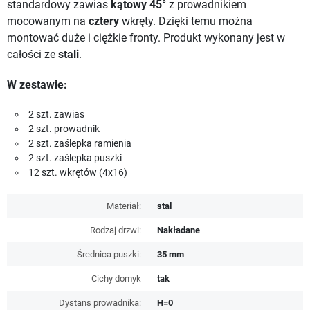
standardowy zawias
kątowy 45°
z prowadnikiem
mocowanym na
cztery
wkręty. Dzięki temu można
montować duże i ciężkie fronty. Produkt wykonany jest w
całości ze
stali
.
W zestawie:
2 szt. zawias
2 szt. prowadnik
2 szt. zaślepka ramienia
2 szt. zaślepka puszki
12 szt. wkrętów (4x16)
Materiał:
stal
Rodzaj drzwi:
Nakładane
Średnica puszki:
35 mm
Cichy domyk
tak
Dystans prowadnika:
H=0