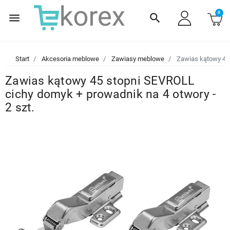
0
menu
search
Start
Akcesoria meblowe
Zawiasy meblowe
Zawias kątowy 45 
Zawias kątowy 45 stopni SEVROLL
cichy domyk + prowadnik na 4 otwory -
2 szt.