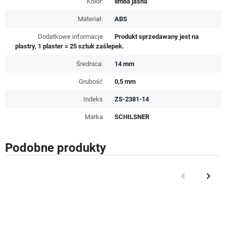
Kolor:
limba jasna
Materiał:
ABS
Dodatkowe informacje
Produkt sprzedawany jest na
plastry, 1 plaster = 25 sztuk zaślepek.
Średnica:
14 mm
Grubość
0,5 mm
Indeks
ZS-2381-14
Marka
SCHILSNER
Podobne produkty
keyboard_arrow_left
keyboard_arrow_right
Poprzedni
Nast