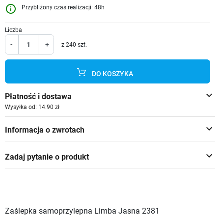
info_outline
Przybliżony czas realizacji: 48h
Liczba
-
+
z 240 szt.
DO KOSZYKA
keyboard_arrow_down
Płatność i dostawa
Wysyłka od: 14.90 zł
keyboard_arrow_down
Informacja o zwrotach
keyboard_arrow_down
Zadaj pytanie o produkt
Zaślepka samoprzylepna Limba Jasna 2381