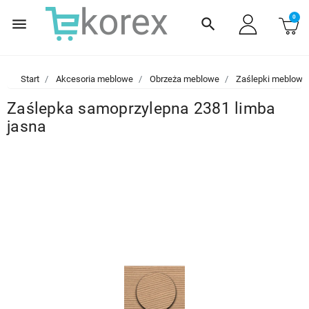
0
menu
search
Start
Akcesoria meblowe
Obrzeża meblowe
Zaślepki meblowe
Zaślepka samoprzylepna 2381 limba
jasna