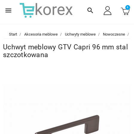
0
menu
search
Start
Akcesoria meblowe
Uchwyty meblowe
Nowoczesne
U
Uchwyt meblowy GTV Capri 96 mm stal
szczotkowana