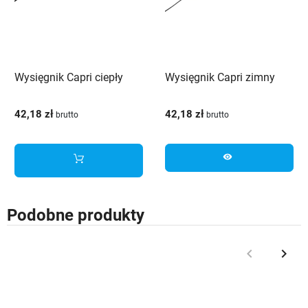
Wysięgnik Capri ciepły
Wysięgnik Capri zimny
42,18 zł
42,18 zł
brutto
brutto
visibility
Podobne produkty
keyboard_arrow_left
keyboard_arrow_right
Poprzedni
Nast