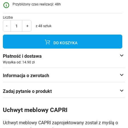
info_outline
Przybliżony czas realizacji: 48h
Liczba
-
+
z 48 sztuk
DO KOSZYKA
keyboard_arrow_down
Płatność i dostawa
Wysyłka od: 14.90 zł
keyboard_arrow_down
Informacja o zwrotach
keyboard_arrow_down
Zadaj pytanie o produkt
Uchwyt meblowy CAPRI
Uchwyt meblowy CAPRI zaprojektowany został z myślą o