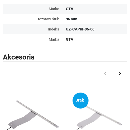
Marka
GTV
rozstaw śrub
96 mm
Indeks
UZ-CAPRI-96-06
Marka
GTV
Akcesoria
keyboard_arrow_left
keyboard_arrow_right
Poprzedni
Nast
Brak