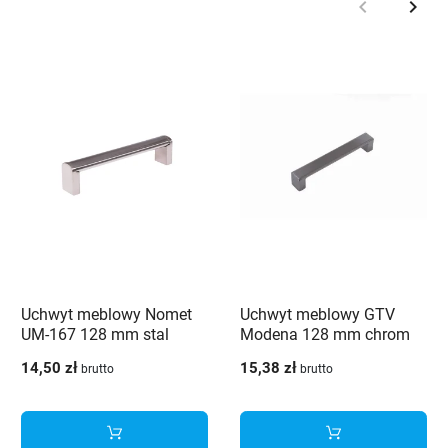
keyboard_arrow_left
keyboard_arrow_right
Poprzedni
Nast
Uchwyt meblowy Nomet
Uchwyt meblowy GTV
UM-167 128 mm stal
Modena 128 mm chrom
szczotkowana
14,50 zł
15,38 zł
brutto
brutto