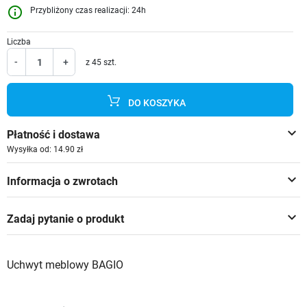
info_outline
Przybliżony czas realizacji: 24h
Liczba
-
+
z 45 szt.
DO KOSZYKA
keyboard_arrow_down
Płatność i dostawa
Wysyłka od: 14.90 zł
keyboard_arrow_down
Informacja o zwrotach
keyboard_arrow_down
Zadaj pytanie o produkt
Uchwyt meblowy BAGIO