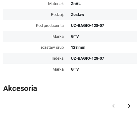
Materiał:
ZnAL
Rodzaj:
Zestaw
Kod producenta
UZ-BAGIO-128-07
Marka
GTV
rozstaw śrub
128 mm
Indeks
UZ-BAGIO-128-07
Marka
GTV
Akcesoria
keyboard_arrow_left
keyboard_arrow_right
Poprzedni
Nast