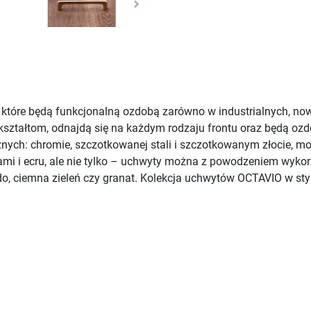
 które będą funkcjonalną ozdobą zarówno w industrialnych, no
ształtom, odnajdą się na każdym rodzaju frontu oraz będą oz
nych: chromie, szczotkowanej stali i szczotkowanym złocie, m
żami i ecru, ale nie tylko – uchwyty można z powodzeniem wyk
do, ciemna zieleń czy granat. Kolekcja uchwytów OCTAVIO w s