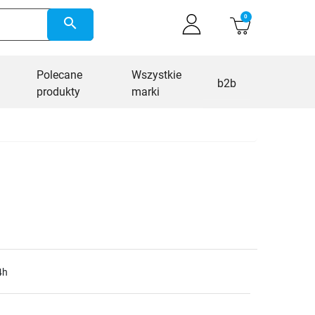
0
search
Polecane
Wszystkie
b2b
produkty
marki
4h