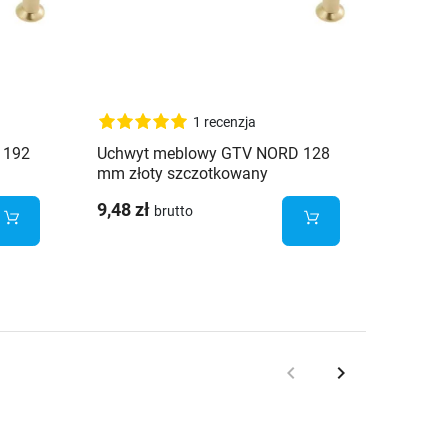
1 recenzja
 192
Uchwyt meblowy GTV NORD 128
Uchwyt
mm złoty szczotkowany
mm zło
9,48 zł
9,23 z
brutto
keyboard_arrow_left
keyboard_arrow_right
Poprzedni
Następny