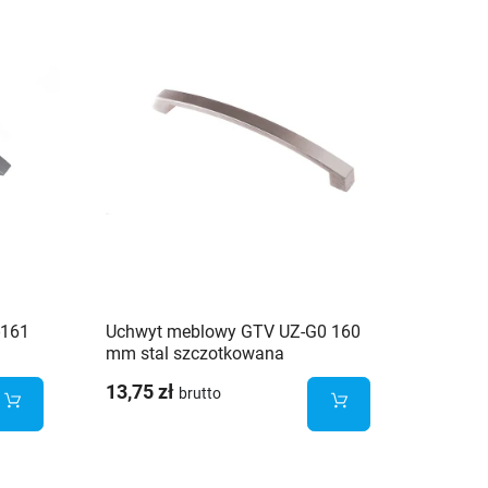
-161
Uchwyt meblowy GTV UZ-G0 160
Uchwy
mm stal szczotkowana
satyna
13,75 zł
19,80 
brutto