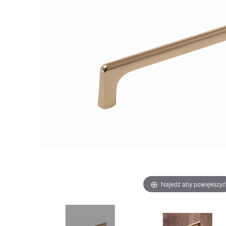
Najedź aby powiększyć