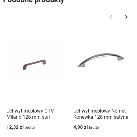
keyboard_arrow_left
keyboard_arrow_right
Poprzedni
Nast
Uchwyt meblowy GTV
Uchwyt meblowy Nomet
Milano 128 mm stal
Konewka 128 mm satyna
szczotkowana
12,32 zł
4,98 zł
brutto
brutto