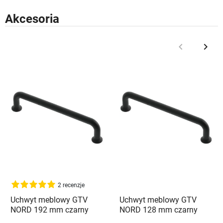
Akcesoria
keyboard_arrow_left
keyboard_arrow_right
Poprzedni
Nast
2 recenzje
Uchwyt meblowy GTV
Uchwyt meblowy GTV
NORD 192 mm czarny
NORD 128 mm czarny