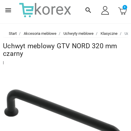
0
menu
search
Start
Akcesoria meblowe
Uchwyty meblowe
Klasyczne
Uch
Uchwyt meblowy GTV NORD 320 mm
czarny
|