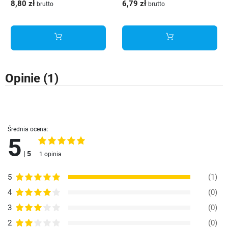
8,80 zł
6,79 zł
brutto
brutto
Opinie
(1)
Średnia ocena:
5
| 5
1 opinia
5
(1)
4
(0)
3
(0)
2
(0)