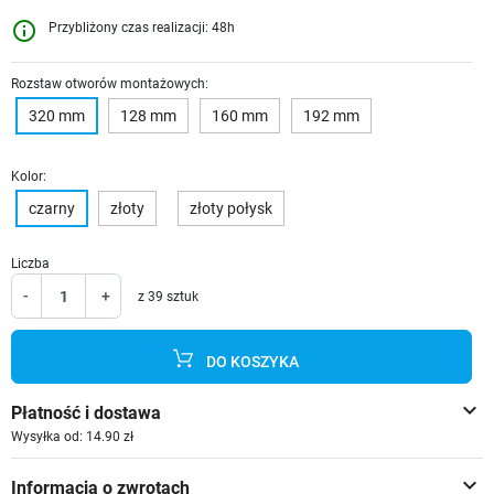
info_outline
Przybliżony czas realizacji: 48h
Rozstaw otworów montażowych:
320 mm
128 mm
160 mm
192 mm
Kolor:
czarny
złoty
złoty połysk
Liczba
-
+
z 39 sztuk
DO KOSZYKA
keyboard_arrow_down
Płatność i dostawa
Wysyłka od: 14.90 zł
keyboard_arrow_down
Informacja o zwrotach