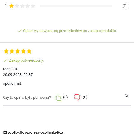
1
(0)
done
Opinie wystawiane są przez klientów po zakupie produktu.
done
Zakup potwierdzony.
Marek B.
20.09.2023, 22:37
spoko mat
(0)
(0)
Czy ta opinia była pomocna?
Podobne produkty