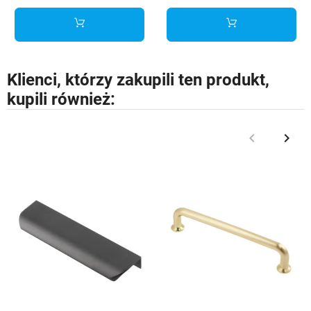
Klienci, którzy zakupili ten produkt,
kupili również:
keyboard_arrow_left
keyboard_arrow_right
Poprzedni
Nast