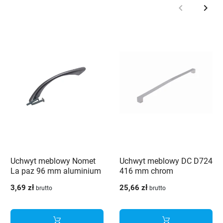
keyboard_arrow_left
keyboard_arrow_right
Poprzedni
Nast
Uchwyt meblowy Nomet
Uchwyt meblowy DC D724
La paz 96 mm aluminium
416 mm chrom
3,69 zł
25,66 zł
brutto
brutto