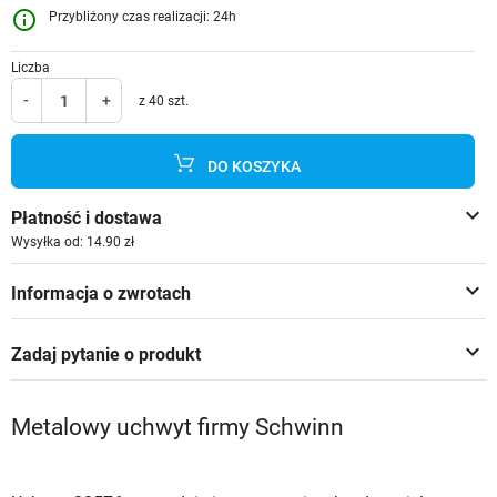
info_outline
Przybliżony czas realizacji: 24h
Liczba
-
+
z 40 szt.
DO KOSZYKA
keyboard_arrow_down
Płatność i dostawa
Wysyłka od: 14.90 zł
keyboard_arrow_down
Informacja o zwrotach
keyboard_arrow_down
Zadaj pytanie o produkt
Metalowy uchwyt firmy Schwinn