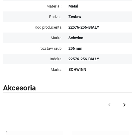
Materiał:
Metal
Rodzaj:
Zestaw
Kod producenta
22576-256-BIAŁY
Marka
Schwinn
rozstaw śrub
256 mm
Indeks
22576-256-BIAŁY
Marka
SCHWINN
Akcesoria
keyboard_arrow_left
keyboard_arrow_right
Poprzedni
Nast