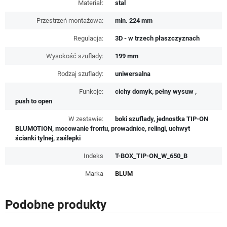
Materiał:
stal
Przestrzeń montażowa:
min. 224 mm
Regulacja:
3D - w trzech płaszczyznach
Wysokość szuflady:
199 mm
Rodzaj szuflady:
uniwersalna
Funkcje:
cichy domyk, pełny wysuw ,
push to open
W zestawie:
boki szuflady, jednostka TIP-ON
BLUMOTION, mocowanie frontu, prowadnice, relingi, uchwyt
ścianki tylnej, zaślepki
Indeks
T-BOX_TIP-ON_W_650_B
Marka
BLUM
Podobne produkty