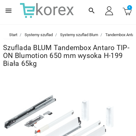
0
menu
search
Start
Systemy szuflad
Systemy szuflad Blum
Tandembox Antar
Szuflada BLUM Tandembox Antaro TIP-
ON Blumotion 650 mm wysoka H-199
Biała 65kg