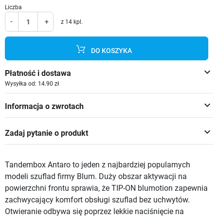
Liczba
-
+
z 14 kpl.
DO KOSZYKA
keyboard_arrow_down
Płatność i dostawa
Wysyłka od: 14.90 zł
keyboard_arrow_down
Informacja o zwrotach
keyboard_arrow_down
Zadaj pytanie o produkt
Tandembox Antaro to jeden z najbardziej popularnych
modeli szuflad firmy Blum. Duży obszar aktywacji na
powierzchni frontu sprawia, że TIP-ON blumotion zapewnia
zachwycający komfort obsługi szuflad bez uchwytów.
Otwieranie odbywa się poprzez lekkie naciśnięcie na