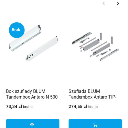
keyboard_arrow_left
keyboard_arrow_right
Poprzedni
Nast
Brak
Bok szuflady BLUM
Szuflada BLUM
Tandembox Antaro N 500
Tandembox Antaro TIP-
mm biały pod piekarnik -
ON Blumotion 500 mm
73,34 zł
274,55 zł
brutto
brutto
378N5002SA
wysoka H-199 szara 65kg
visibility