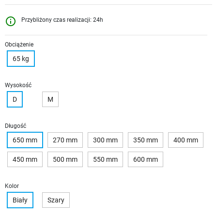
info_outline
Przybliżony czas realizacji: 24h
Obciążenie
65 kg
Wysokość
D
M
Długość
650 mm
270 mm
300 mm
350 mm
400 mm
450 mm
500 mm
550 mm
600 mm
Kolor
Biały
Szary