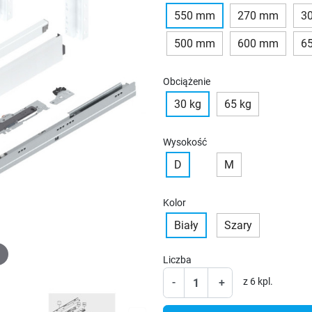
550 mm
270 mm
3
500 mm
600 mm
6
Obciążenie
30 kg
65 kg
Wysokość
D
M
Kolor
Biały
Szary
Liczba
-
+
z 6 kpl.