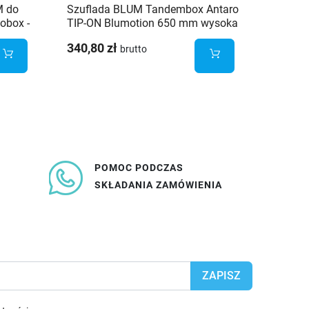
M do
Szuflada BLUM Tandembox Antaro
Szufla
obox -
TIP-ON Blumotion 650 mm wysoka
TIP-ON
H-199 Biała 65kg
H-167 
340,80 zł
251,20
brutto
POMOC PODCZAS
SKŁADANIA ZAMÓWIENIA