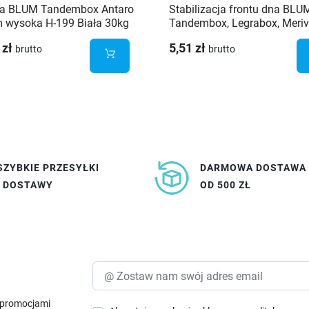
da BLUM Tandembox Antaro
Stabilizacja frontu dna BLU
 wysoka H-199 Biała 30kg
Tandembox, Legrabox, Meriv
Z96.10E1
 zł
5,51 zł
brutto
brutto
SZYBKIE PRZESYŁKI
DARMOWA DOSTAWA
I DOSTAWY
OD 500 ZŁ
i promocjami