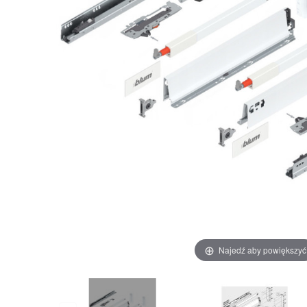
Najedź aby powiększyć