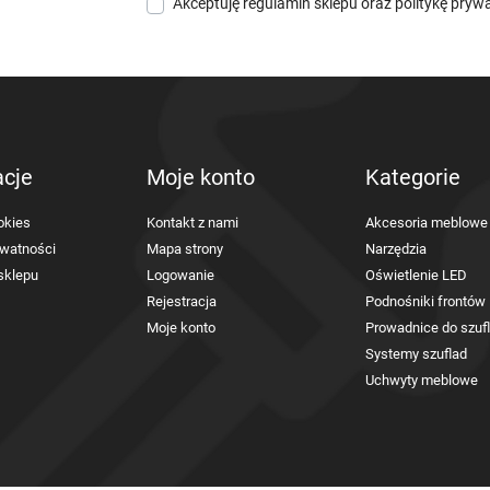
Akceptuję
regulamin sklepu
oraz
politykę pryw
acje
Moje konto
Kategorie
okies
Kontakt z nami
Akcesoria meblowe
ywatności
Mapa strony
Narzędzia
sklepu
Logowanie
Oświetlenie LED
Rejestracja
Podnośniki frontów
Moje konto
Prowadnice do szuf
Systemy szuflad
Uchwyty meblowe