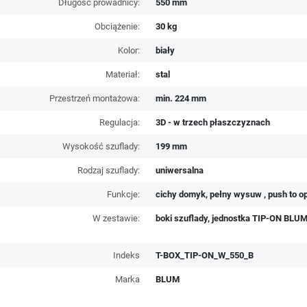
Długość prowadnicy:
550 mm
Obciążenie:
30 kg
Kolor:
biały
Materiał:
stal
Przestrzeń montażowa:
min. 224 mm
Regulacja:
3D - w trzech płaszczyznach
Wysokość szuflady:
199 mm
Rodzaj szuflady:
uniwersalna
Funkcje:
cichy domyk, pełny wysuw , push to o
W zestawie:
boki szuflady, jednostka TIP-ON BLUM
Indeks
T-BOX_TIP-ON_W_550_B
Marka
BLUM