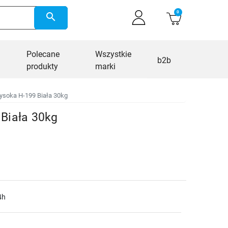
0
search
Polecane
Wszystkie
b2b
produkty
marki
soka H-199 Biała 30kg
Biała 30kg
4h