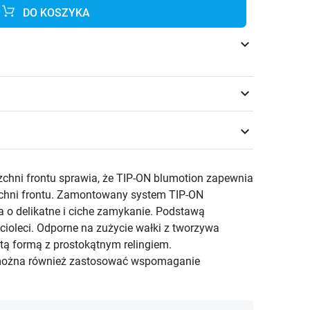
DO KOSZYKA
keyboard_arrow_down
keyboard_arrow_down
keyboard_arrow_down
zchni frontu sprawia, że TIP-ON blumotion zapewnia
rzchni frontu. Zamontowany system TIP-ON
o delikatne i ciche zamykanie. Podstawą
cioleci. Odporne na zużycie wałki z tworzywa
tą formą z prostokątnym relingiem.
a można również zastosować wspomaganie