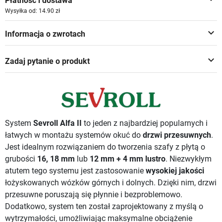
Płatność i dostawa
Wysyłka od: 14.90 zł
keyboard_arrow_down
Informacja o zwrotach
keyboard_arrow_down
Zadaj pytanie o produkt
System
Sevroll Alfa II
to jeden z najbardziej popularnych i
łatwych w montażu systemów okuć do
drzwi przesuwnych
.
Jest idealnym rozwiązaniem do tworzenia szafy z płytą o
grubości
16,
18 mm
lub
12 mm + 4 mm
lustro
. Niezwykłym
atutem tego systemu jest zastosowanie
wysokiej jakości
łożyskowanych wózków górnych i dolnych. Dzięki nim, drzwi
przesuwne poruszają się płynnie i bezproblemowo.
Dodatkowo, system ten został zaprojektowany z myślą o
wytrzymałości, umożliwiając maksymalne obciążenie