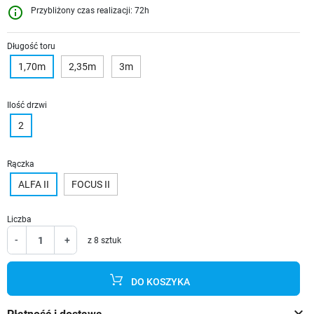
info_outline
Przybliżony czas realizacji: 72h
Długość toru
1,70m
2,35m
3m
Ilość drzwi
2
Rączka
ALFA II
FOCUS II
Liczba
-
+
z 8 sztuk
DO KOSZYKA
keyboard_arrow_down