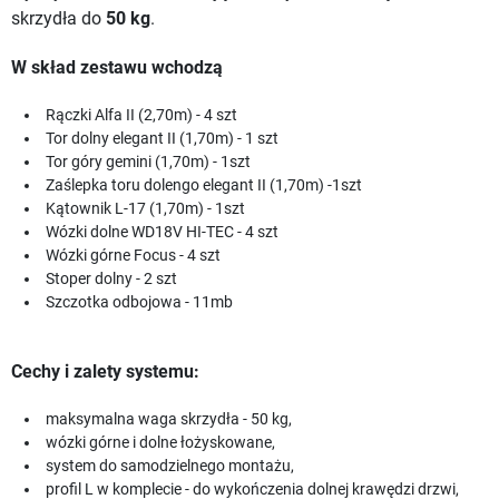
skrzydła do
50 kg
.
W skład zestawu wchodzą
Rączki Alfa II (2,70m) - 4 szt
Tor dolny elegant II (1,70m) - 1 szt
Tor góry gemini (1,70m) - 1szt
Zaślepka toru dolengo elegant II (1,70m) -1szt
Kątownik L-17 (1,70m) - 1szt
Wózki dolne WD18V HI-TEC - 4 szt
Wózki górne Focus - 4 szt
Stoper dolny - 2 szt
Szczotka odbojowa - 11mb
Cechy i zalety systemu:
maksymalna waga skrzydła - 50 kg,
wózki górne i dolne łożyskowane,
system do samodzielnego montażu,
profil L w komplecie - do wykończenia dolnej krawędzi drzwi,