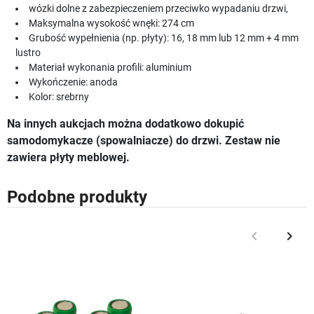
wózki dolne z zabezpieczeniem przeciwko wypadaniu drzwi,
Maksymalna wysokość wnęki: 274 cm
Grubość wypełnienia (np. płyty): 16, 18 mm lub 12 mm + 4 mm
lustro
Materiał wykonania profili: aluminium
Wykończenie: anoda
Kolor: srebrny
Na innych aukcjach można dodatkowo dokupić
samodomykacze (spowalniacze) do drzwi.
Zestaw nie
zawiera płyty meblowej.
Podobne produkty
keyboard_arrow_left
keyboard_arrow_right
Poprzedni
Nast