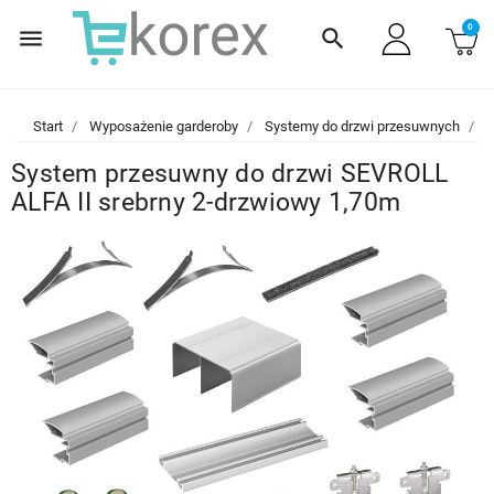
0
menu
search
Start
Wyposażenie garderoby
Systemy do drzwi przesuwnych
S
System przesuwny do drzwi SEVROLL
ALFA II srebrny 2-drzwiowy 1,70m