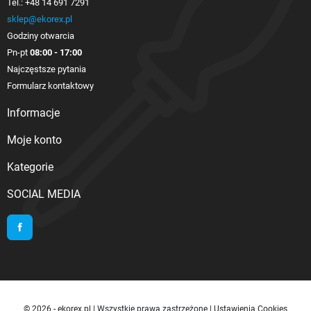
Tel.:
+48 14 691 7291
sklep@ekorex.pl
Godziny otwarcia
Pn-pt
08:00 - 17:00
Najczęstsze pytania
Formularz kontaktowy
Informacje

Moje konto

Kategorie

SOCIAL MEDIA
Facebook
© 2026 - ekorex.pl
| Wszystkie prawa zastrzeżone |
Ustawienia Cookies