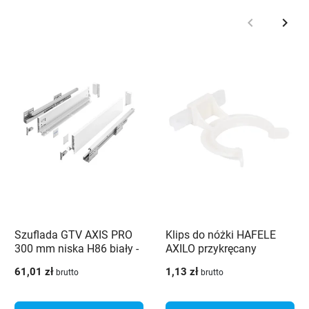
keyboard_arrow_left
keyboard_arrow_right
Poprzedni
Nast
Szuflada GTV AXIS PRO
Klips do nóżki HAFELE
300 mm niska H86 biały -
AXILO przykręcany
PB-AXISPRO-KPL300A1
61,01 zł
1,13 zł
brutto
brutto