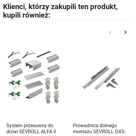
Klienci, którzy zakupili ten produkt,
kupili również:
keyboard_arrow_left
keyboard_arrow_right
Poprzedni
Nast
System przesuwny do
Prowadnica dolnego
drzwi SEVROLL ALFA II
montażu SEVROLL DXS-