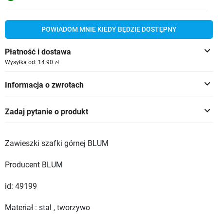
POWIADOM MNIE KIEDY BĘDZIE DOSTĘPNY
keyboard_arrow_down
Płatność i dostawa
Wysyłka od: 14.90 zł
keyboard_arrow_down
Informacja o zwrotach
keyboard_arrow_down
Zadaj pytanie o produkt
Zawieszki szafki górnej BLUM
Producent BLUM
id: 49199
Materiał : stal , tworzywo