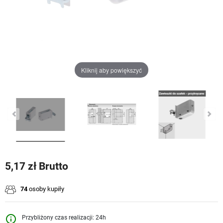
Kliknij aby powiększyć
5,17 zł Brutto
74
osoby kupiły
info_outline
Przybliżony czas realizacji: 24h