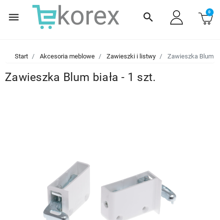
0
menu
search
Start
Akcesoria meblowe
Zawieszki i listwy
Zawieszka Blum bia
Zawieszka Blum biała - 1 szt.