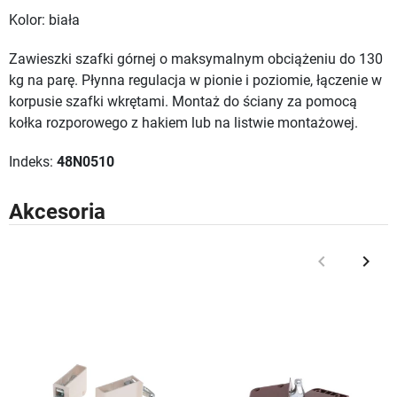
Kolor: biała
Zawieszki szafki górnej o maksymalnym obciążeniu do 130
kg na parę. Płynna regulacja w pionie i poziomie, łączenie w
korpusie szafki wkrętami. Montaż do ściany za pomocą
kołka rozporowego z hakiem lub na listwie montażowej.
Indeks:
48N0510
Akcesoria
keyboard_arrow_left
keyboard_arrow_right
Poprzedni
Nast