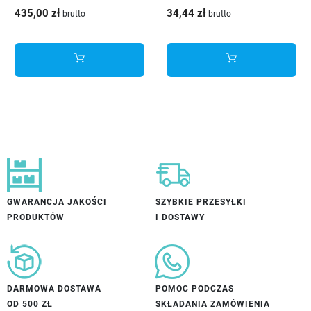
srebrny 2-drzwiowy 1,70m
3D pełen wysuw 250 mm
435,00 zł
34,44 zł
brutto
brutto
regulacja 3D
GWARANCJA JAKOŚCI
SZYBKIE PRZESYŁKI
PRODUKTÓW
I DOSTAWY
DARMOWA DOSTAWA
POMOC PODCZAS
OD 500 ZŁ
SKŁADANIA ZAMÓWIENIA