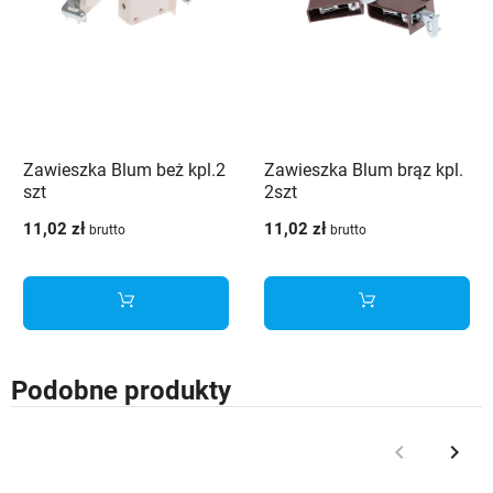
Zawieszka Blum beż kpl.2
Zawieszka Blum brąz kpl.
szt
2szt
11,02 zł
11,02 zł
brutto
brutto
Podobne produkty
keyboard_arrow_left
keyboard_arrow_right
Poprzedni
Nast