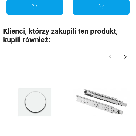
Klienci, którzy zakupili ten produkt,
kupili również:
keyboard_arrow_left
keyboard_arrow_right
Poprzedni
Nast