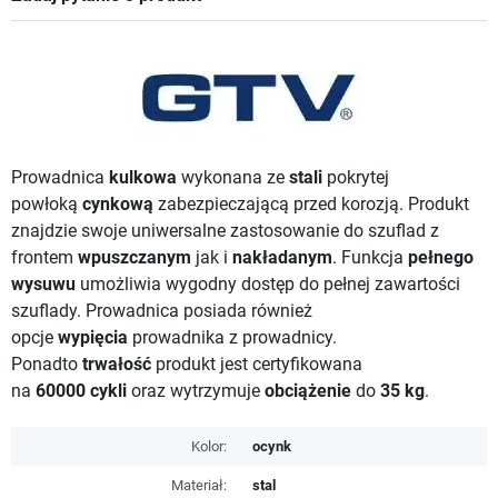
Prowadnica
kulkowa
wykonana ze
stali
pokrytej
powłoką
cynkową
zabezpieczającą przed korozją. Produkt
znajdzie swoje uniwersalne zastosowanie do szuflad z
frontem
wpuszczanym
jak i
nakładanym
. Funkcja
pełnego
wysuwu
umożliwia wygodny dostęp do pełnej zawartości
szuflady. Prowadnica posiada również
opcje
wypięcia
prowadnika z prowadnicy.
Ponadto
trwałość
produkt jest certyfikowana
na
60000
cykli
oraz wytrzymuje
obciążenie
do
35 kg
.
Kolor:
ocynk
Materiał:
stal