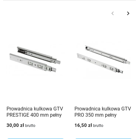
keyboard_arrow_left
keyboard_arrow_right
Poprzedni
Nast
Prowadnica kulkowa GTV
Prowadnica kulkowa GTV
PRESTIGE 400 mm pełny
PRO 350 mm pełny
wysuw samodociąg 35kg
wysuw 50kg
30,00 zł
16,50 zł
brutto
brutto