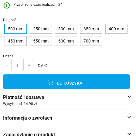
info_outline
Przybliżony czas realizacji: 24h
Długość
500 mm
250 mm
300 mm
350 mm
400 mm
450 mm
550 mm
600 mm
700 mm
Liczba
-
+
z 9 kpl
DO KOSZYKA
keyboard_arrow_down
Płatność i dostawa
Wysyłka od: 14.90 zł
keyboard_arrow_down
Informacja o zwrotach
keyboard_arrow_down
Zadaj pytanie o produkt