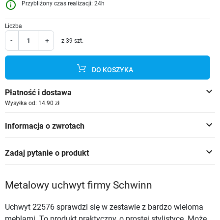
info_outline
Przybliżony czas realizacji: 24h
Liczba
-
+
z 39 szt.
DO KOSZYKA
keyboard_arrow_down
Płatność i dostawa
Wysyłka od: 14.90 zł
keyboard_arrow_down
Informacja o zwrotach
keyboard_arrow_down
Zadaj pytanie o produkt
Metalowy uchwyt firmy Schwinn
Uchwyt 22576 sprawdzi się w zestawie z bardzo wieloma
meblami. To produkt praktyczny, o prostej stylistyce. Może