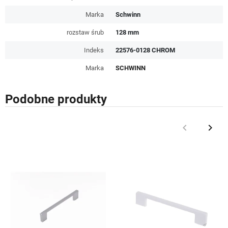
Marka
Schwinn
rozstaw śrub
128 mm
Indeks
22576-0128 CHROM
Marka
SCHWINN
Podobne produkty
keyboard_arrow_left
keyboard_arrow_right
Poprzedni
Nast