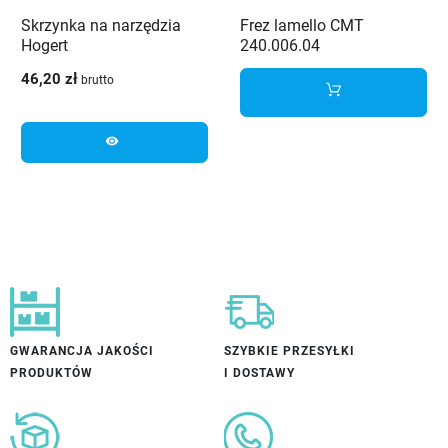
Skrzynka na narzędzia
Frez lamello CMT
Hogert
240.006.04
46,20 zł
brutto
visibility
GWARANCJA JAKOŚCI
SZYBKIE PRZESYŁKI
PRODUKTÓW
I DOSTAWY