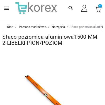
0
menu
search
Start
Pomoce montażowe
Narzędzia
Staco poziomica alumin
Staco poziomica aluminiowa1500 MM
2-LIBELKI PION/POZIOM