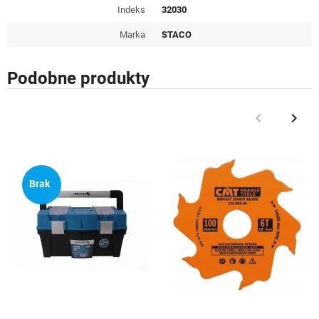
Indeks
32030
Marka
STACO
Podobne produkty
keyboard_arrow_left
keyboard_arrow_right
Poprzedni
Nast
Brak