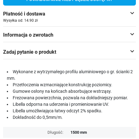
keyboard_arrow_down
Płatność i dostawa
Wysyłka od: 14.90 zł
keyboard_arrow_down
Informacja o zwrotach
keyboard_arrow_down
Zadaj pytanie o produkt
Wykonane z wytrzymałego profilu aluminiowego o gr. ścianki 2
mm.
Przetłoczenia wzmacniające konstrukcję poziomicy.
Gumowe osłony na końcach absorbujące wstrząsy.
Frezowana powierzchnia, pozwala na dokładniejszy pomiar.
Libella odporna na uderzenia i promieniowanie UV.
Libella umożliwiająca łatwy odczyt 2% spadku.
Dokładność do 0,5mm/m.
Długość:
1500 mm