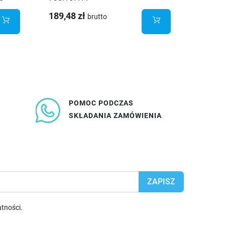
189,48 zł
170,86
brutto
POMOC PODCZAS
SKŁADANIA ZAMÓWIENIA
atności
.