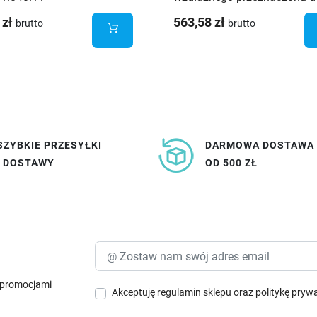
drewna i materiałów
 zł
563,58 zł
brutto
brutto
drewnopochodnych
SZYBKIE PRZESYŁKI
DARMOWA DOSTAWA
I DOSTAWY
OD 500 ZŁ
i promocjami
Akceptuję
regulamin sklepu
oraz
politykę pryw