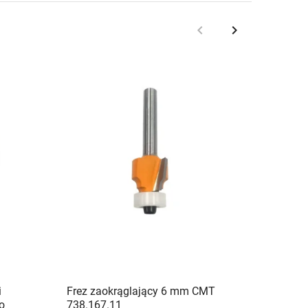
keyboard_arrow_left
keyboard_arrow_right
Poprzedni
Następny
Brak
i
Frez zaokrąglający 6 mm CMT
Cyfrow
o
738.167.11