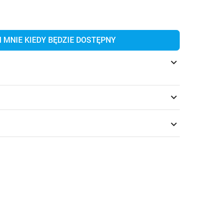
MNIE KIEDY BĘDZIE DOSTĘPNY
keyboard_arrow_down
keyboard_arrow_down
keyboard_arrow_down