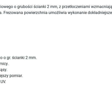
iowego o grubości ścianki 2 mm, z przetłoczeniami wzmacniaj
a. Frezowana powierzchnia umożliwia wykonanie dokładniejszeg
o o gr. ścianki 2 mm.
omicy.
ząsy.
ejszy pomiar.
 UV.
.