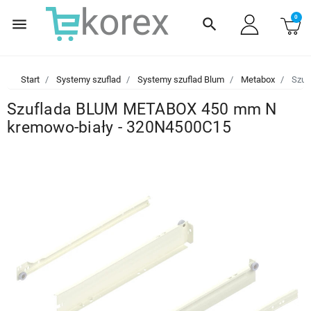
0
menu
search
Start
Systemy szuflad
Systemy szuflad Blum
Metabox
Szuf
Szuflada BLUM METABOX 450 mm N
kremowo-biały - 320N4500C15