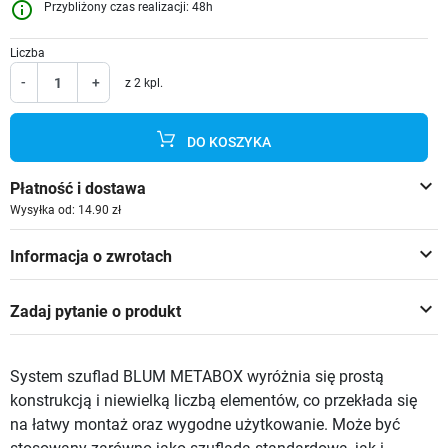
info_outline
Przybliżony czas realizacji: 48h
Liczba
-
+
z 2 kpl.
DO KOSZYKA
keyboard_arrow_down
Płatność i dostawa
Wysyłka od: 14.90 zł
keyboard_arrow_down
Informacja o zwrotach
keyboard_arrow_down
Zadaj pytanie o produkt
System szuflad BLUM METABOX wyróżnia się prostą
konstrukcją i niewielką liczbą elementów, co przekłada się
na łatwy montaż oraz wygodne użytkowanie. Może być