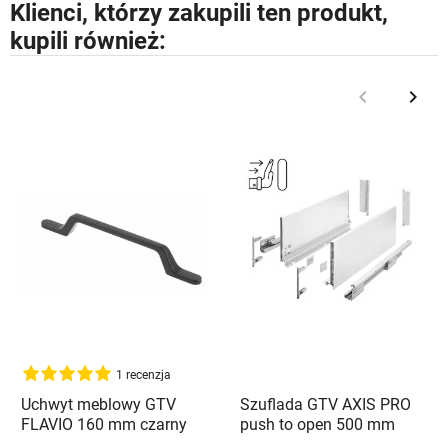
Klienci, którzy zakupili ten produkt,
kupili również:
keyboard_arrow_left
keyboard_arrow_right
Poprzedni
Nast
1 recenzja
Uchwyt meblowy GTV
Szuflada GTV AXIS PRO
FLAVIO 160 mm czarny
push to open 500 mm
mat - UZ-FLAVIO-160-20M
wysoka H200 biały - PB-