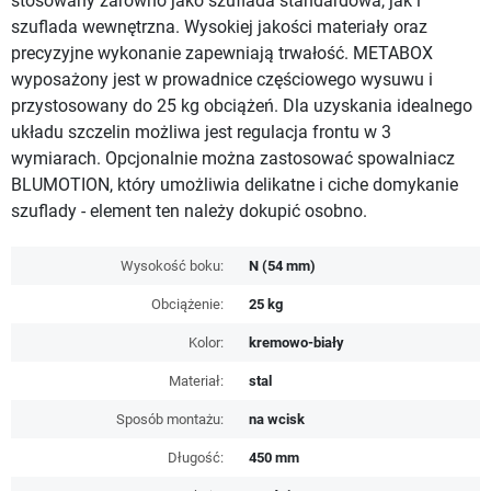
stosowany zarówno jako szuflada standardowa, jak i
szuflada wewnętrzna. Wysokiej jakości materiały oraz
precyzyjne wykonanie zapewniają trwałość. METABOX
wyposażony jest w prowadnice częściowego wysuwu i
przystosowany do 25 kg obciążeń. Dla uzyskania idealnego
układu szczelin możliwa jest regulacja frontu w 3
wymiarach. Opcjonalnie można zastosować spowalniacz
BLUMOTION, który umożliwia delikatne i ciche domykanie
szuflady - element ten należy dokupić osobno.
Wysokość boku:
N (54 mm)
Obciążenie:
25 kg
Kolor:
kremowo-biały
Materiał:
stal
Sposób montażu:
na wcisk
Długość:
450 mm