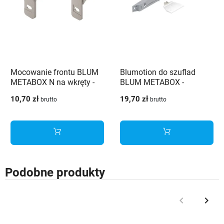
Mocowanie frontu BLUM
Blumotion do szuflad
METABOX N na wkręty -
BLUM METABOX -
ZSF.1510.05
Z70.0320
10,70 zł
19,70 zł
brutto
brutto
Podobne produkty
keyboard_arrow_left
keyboard_arrow_right
Poprzedni
Nast