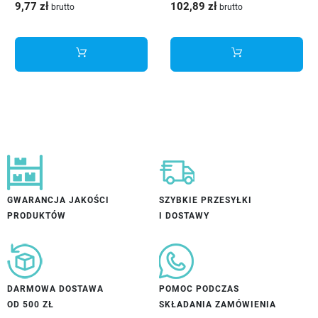
9,77 zł
102,89 zł
brutto
brutto
AXISPRO-P2O-KPL500D1
GWARANCJA JAKOŚCI
SZYBKIE PRZESYŁKI
PRODUKTÓW
I DOSTAWY
DARMOWA DOSTAWA
POMOC PODCZAS
OD 500 ZŁ
SKŁADANIA ZAMÓWIENIA