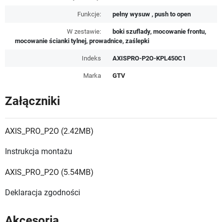
Funkcje:
pełny wysuw , push to open
W zestawie:
boki szuflady, mocowanie frontu,
mocowanie ścianki tylnej, prowadnice, zaślepki
Indeks
AXISPRO-P2O-KPL450C1
Marka
GTV
Załączniki
AXIS_PRO_P2O (2.42MB)
Instrukcja montażu
AXIS_PRO_P2O (5.54MB)
Deklaracja zgodności
Akcesoria