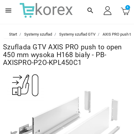
0
menu
search
Start
Systemy szuflad
Systemy szuflad GTV
AXIS PRO push to
Szuflada GTV AXIS PRO push to open
450 mm wysoka H168 biały - PB-
AXISPRO-P2O-KPL450C1