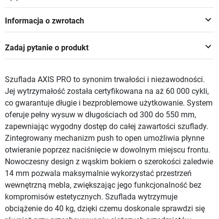
keyboard_arrow_down
Informacja o zwrotach
keyboard_arrow_down
Zadaj pytanie o produkt
Szuflada AXIS PRO to synonim trwałości i niezawodności.
Jej wytrzymałość została certyfikowana na aż 60 000 cykli,
co gwarantuje długie i bezproblemowe użytkowanie. System
oferuje pełny wysuw w długościach od 300 do 550 mm,
zapewniając wygodny dostęp do całej zawartości szuflady.
Zintegrowany mechanizm push to open umożliwia płynne
otwieranie poprzez naciśnięcie w dowolnym miejscu frontu.
Nowoczesny design z wąskim bokiem o szerokości zaledwie
14 mm pozwala maksymalnie wykorzystać przestrzeń
wewnętrzną mebla, zwiększając jego funkcjonalność bez
kompromisów estetycznych. Szuflada wytrzymuje
obciążenie do 40 kg, dzięki czemu doskonale sprawdzi się