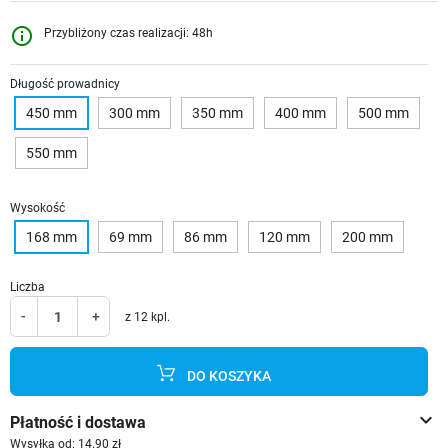
info_outline
Przybliżony czas realizacji: 48h
Długość prowadnicy
450 mm
300 mm
350 mm
400 mm
500 mm
550 mm
Wysokość
168 mm
69 mm
86 mm
120 mm
200 mm
Liczba
-
+
z 12 kpl.
DO KOSZYKA
keyboard_arrow_down
Płatność i dostawa
Wysyłka od: 14.90 zł