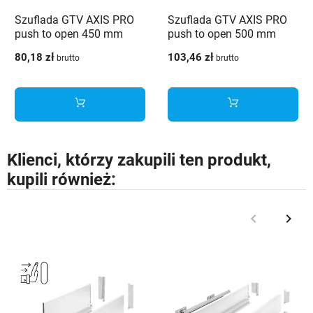
Szuflada GTV AXIS PRO
Szuflada GTV AXIS PRO
push to open 450 mm
push to open 500 mm
średnia H120 biały - PB-
wysoka H200 antracyt -
80,18 zł
103,46 zł
brutto
brutto
AXISPRO-P2O-KPL450B1
PB-AXISPRO-P2O-
KPL500D
Klienci, którzy zakupili ten produkt,
kupili również:
keyboard_arrow_left
keyboard_arrow_right
Poprzedni
Nast