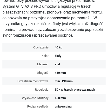
również przy przechowywaniu cięższych przedmiotów.
System GTV AXIS PRO umożliwia regulację w trzech
płaszczyznach: poziomej, pionowej oraz nachylenia frontu,
co pozwala na precyzyjne dopasowanie po montażu. W
przypadku gdy szerokość szuflady jest większa niż długość
nominalna prowadnicy, zalecamy zastosowanie poprzeczki
synchronizującej (sprzedawanej osobno).
Obciążenie:
40 kg
Kolor:
biały
Materiał:
stal
Długość:
450 mm
Przestrzeń montażowa:
min. 198 mm
Regulacja:
3D - w trzech płaszczyznach
Wysokość szuflady:
168 mm
Rodzaj szuflady:
uniwersalna