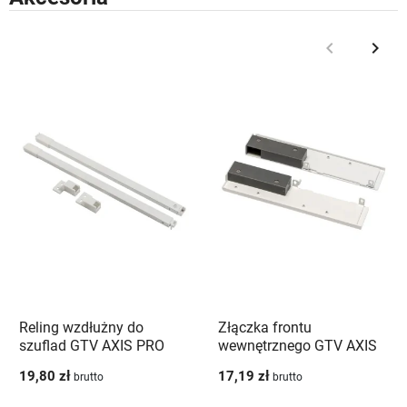
keyboard_arrow_left
keyboard_arrow_right
Poprzedni
Nast
Reling wzdłużny do
Złączka frontu
szuflad GTV AXIS PRO
wewnętrznego GTV AXIS
450 mm biały - PB-
PRO wysoka H168 biała -
19,80 zł
17,19 zł
brutto
brutto
AXISPRO-RELKW450-10
PB-AXISPRO-WEWMOCC1