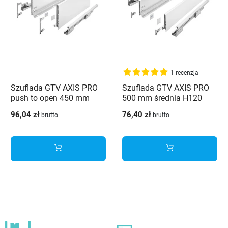
1 recenzja
Szuflada GTV AXIS PRO
Szuflada GTV AXIS PRO
push to open 450 mm
500 mm średnia H120
wysoka H200 biały - PB-
biały - PB-AXISPRO-
96,04 zł
76,40 zł
brutto
brutto
AXISPRO-P2O-KPL450D1
KPL500B1