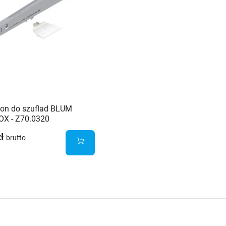
ion do szuflad BLUM
X - Z70.0320
zł
brutto