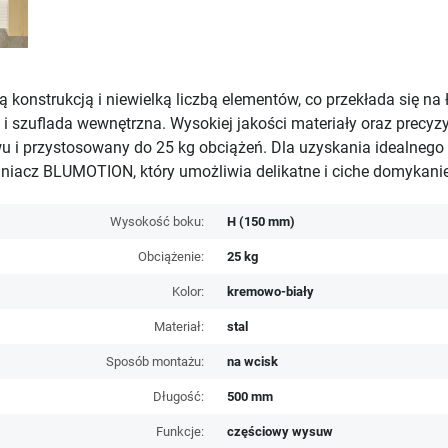
konstrukcją i niewielką liczbą elementów, co przekłada się n
 i szuflada wewnętrzna. Wysokiej jakości materiały oraz prec
 przystosowany do 25 kg obciążeń. Dla uzyskania idealnego uk
acz BLUMOTION, który umożliwia delikatne i ciche domykanie 
Wysokość boku:
H (150 mm)
Obciążenie:
25 kg
Kolor:
kremowo-biały
Materiał:
stal
Sposób montażu:
na wcisk
Długość:
500 mm
Funkcje:
częściowy wysuw