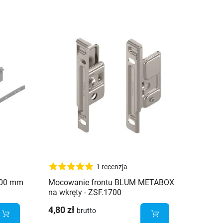
Brak
1 recenzja
400 mm
Mocowanie frontu BLUM METABOX
Szufl
na wkręty - ZSF.1700
H szar
4,80 zł
57,31 
brutto