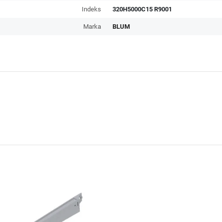
Indeks
320H5000C15 R9001
Marka
BLUM