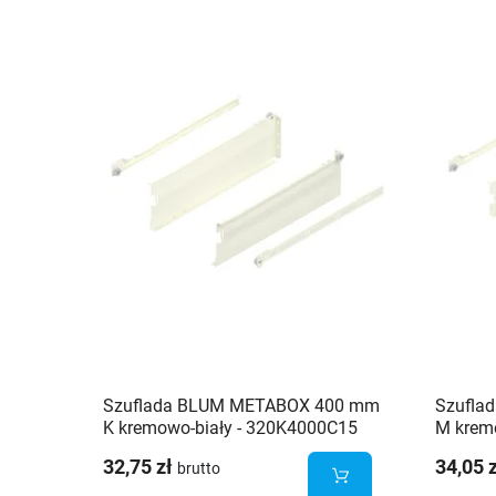
Szuflada BLUM METABOX 400 mm
Szufla
K kremowo-biały - 320K4000C15
M krem
32,75 zł
34,05 
brutto