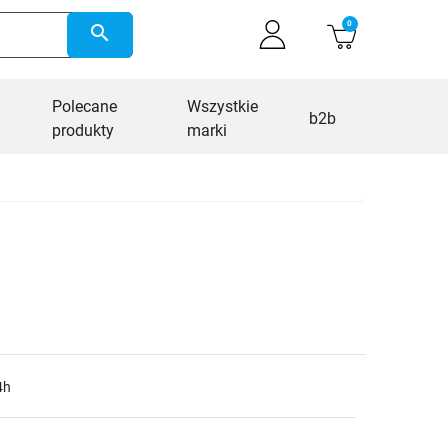
0
search
Polecane
Wszystkie
b2b
produkty
marki
4h