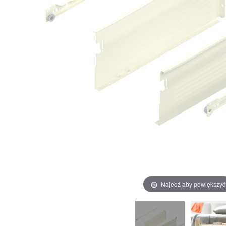
Najedź aby powiększyć