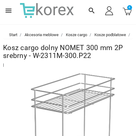
0
menu
search
Start
Akcesoria meblowe
Kosze cargo
Kosze podblatowe
K
Kosz cargo dolny NOMET 300 mm 2P
srebrny - W-2311M-300.P22
|