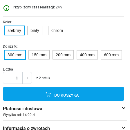
info_outline
Przybliżony czas realizacji: 24h
Kolor:
srebrny
biały
chrom
Do szafki:
300 mm
150 mm
200 mm
400 mm
600 mm
Liczba
-
+
z 2 sztuk
DO KOSZYKA
keyboard_arrow_down
Płatność i dostawa
Wysyłka od: 14.90 zł
keyboard_arrow_down
Informacja o zwrotach