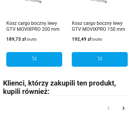
Kosz cargo boczny lewy
Kosz cargo boczny lewy
GTV MOVIXPRO 200 mm
GTV MOVIXPRO 150 mm
2P chrom + antracyt - KO-
2P chrom + antracyt - KO-
189,73 zł
192,49 zł
brutto
brutto
200BO-01
150BO-01
Klienci, którzy zakupili ten produkt,
kupili również:
keyboard_arrow_left
keyboard_arrow_right
Poprzedni
Nast