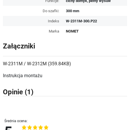
Funkcje:
cichy domyk, pełny wysuw
Do szafki:
300 mm
Indeks
W-2311M-300.P22
Marka
NOMET
Załączniki
W-2311M / W-2312M (359.84KB)
Instrukcja montażu
Opinie
(1)
Średnia ocena: