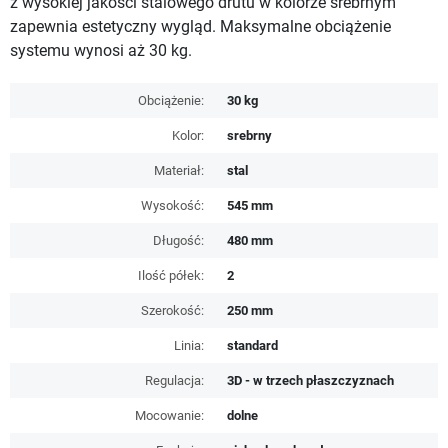
z wysokiej jakości stalowego drutu w kolorze srebrnym
zapewnia estetyczny wygląd. Maksymalne obciążenie
systemu wynosi aż 30 kg.
Obciążenie:
30 kg
Kolor:
srebrny
Materiał:
stal
Wysokość:
545 mm
Długość:
480 mm
Ilość półek:
2
Szerokość:
250 mm
Linia:
standard
Regulacja:
3D - w trzech płaszczyznach
Mocowanie:
dolne