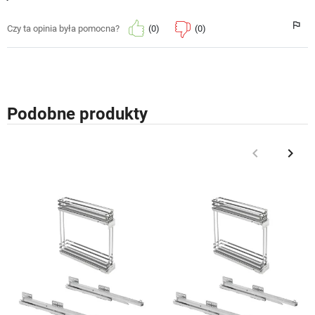
(0)
(0)
Czy ta opinia była pomocna?
Podobne produkty
keyboard_arrow_left
keyboard_arrow_right
Poprzedni
Nast