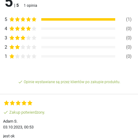
5
| 5
1 opinia
5
(1)
4
(0)
3
(0)
2
(0)
1
(0)
done
Opinie wystawiane są przez klientów po zakupie produktu.
done
Zakup potwierdzony.
Adam S.
03.10.2023, 00:53
jest ok