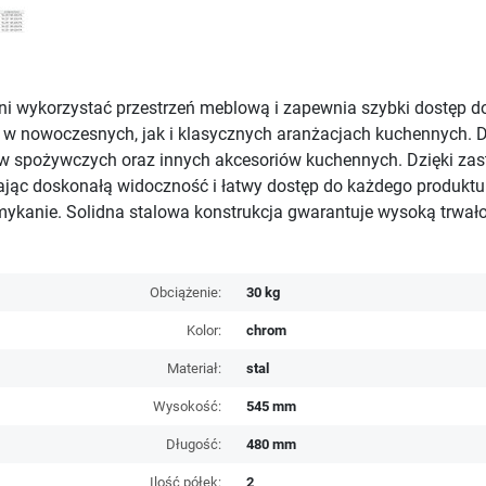
wykorzystać przestrzeń meblową i zapewnia szybki dostęp d
no w nowoczesnych, jak i klasycznych aranżacjach kuchennyc
sów spożywczych oraz innych akcesoriów kuchennych. Dzięki z
iając doskonałą widoczność i łatwy dostęp do każdego produ
mykanie. Solidna stalowa konstrukcja gwarantuje wysoką trwał
Obciążenie:
30 kg
Kolor:
chrom
Materiał:
stal
Wysokość:
545 mm
Długość:
480 mm
Ilość półek:
2