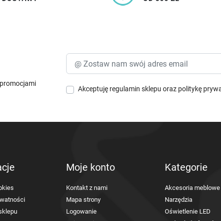
i promocjami
Akceptuję
regulamin sklepu
oraz
politykę pryw
acje
Moje konto
Kategorie
okies
Kontakt z nami
Akcesoria meblowe
ywatności
Mapa strony
Narzędzia
sklepu
Logowanie
Oświetlenie LED