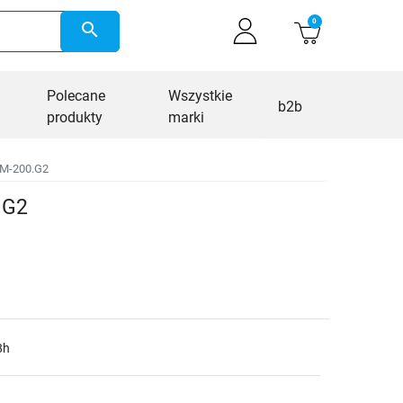
0
search
Polecane
Wszystkie
b2b
produkty
marki
1M-200.G2
.G2
8h