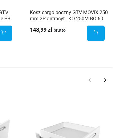
 GTV
Kosz cargo boczny GTV MOVIX 250
Kosz c
e PB-
mm 2P antracyt - KO-250M-BO-60
150 mm
148,99 zł
138,20
brutto
keyboard_arrow_left
keyboard_arrow_right
Poprzedni
Następny