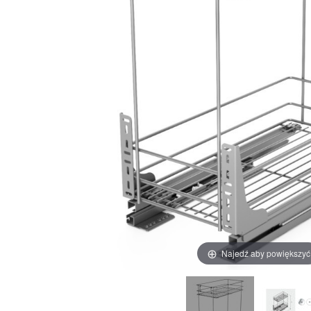
Najedź aby powiększyć