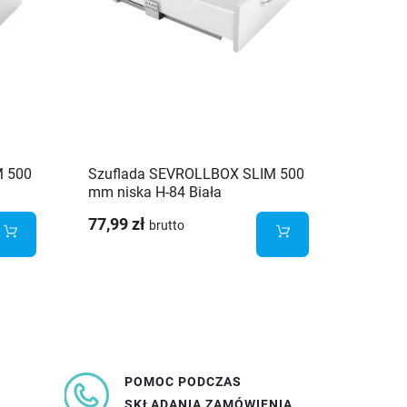
M 500
Szuflada SEVROLLBOX SLIM 500
Mocowa
mm niska H-84 Biała
przedn
Platin
77,99 zł
28,09 
brutto
POMOC PODCZAS
SKŁADANIA ZAMÓWIENIA