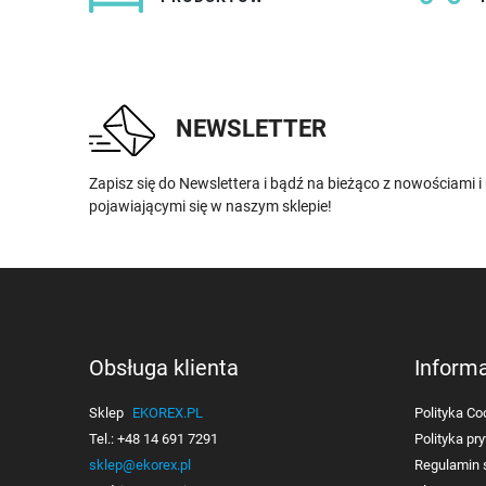
NEWSLETTER
Zapisz się do Newslettera i bądź na bieżąco z nowościami 
pojawiającymi się w naszym sklepie!
Obsługa klienta
Inform
Sklep
EKOREX.PL
Polityka Co
Tel.:
+48 14 691 7291
Polityka pr
sklep@ekorex.pl
Regulamin 