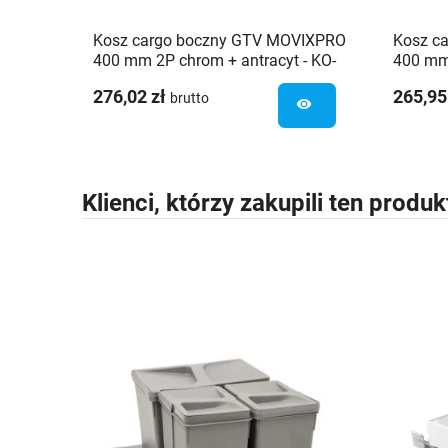
Kosz cargo boczny GTV MOVIXPRO
Kosz ca
400 mm 2P chrom + antracyt - KO-
400 mm
400BO-01
276,02 zł
265,95
brutto
visibility
Klienci, którzy zakupili ten produk