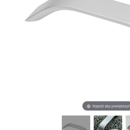
Najedź aby powiększyć