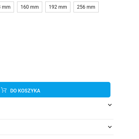
8 mm
160 mm
192 mm
256 mm
DO KOSZYKA
keyboard_arrow_down
keyboard_arrow_down