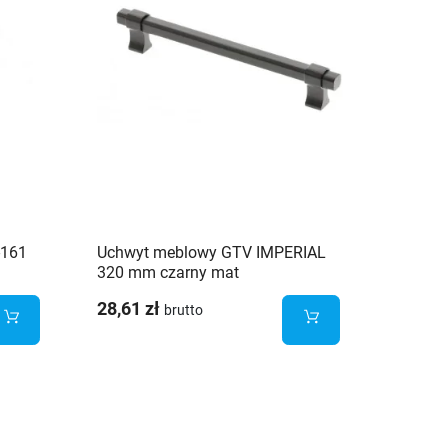
-161
Uchwyt meblowy GTV IMPERIAL
Uchwy
320 mm czarny mat
mm cz
28,61 zł
13,15 
brutto