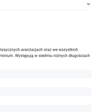
keyboard_arrow_down
lasycznych aranżacjach oraz we wszystkich
uminium. Występują w siedmiu różnych długościach