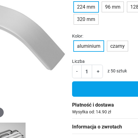
224 mm
96 mm
12
320 mm
Kolor:
aluminium
czarny
Liczba
-
+
z 50 sztuk
Płatność i dostawa
Wysyłka od: 14.90 zł
Informacja o zwrotach