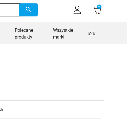
0
search
Polecane
Wszystkie
b2b
produkty
marki
8h