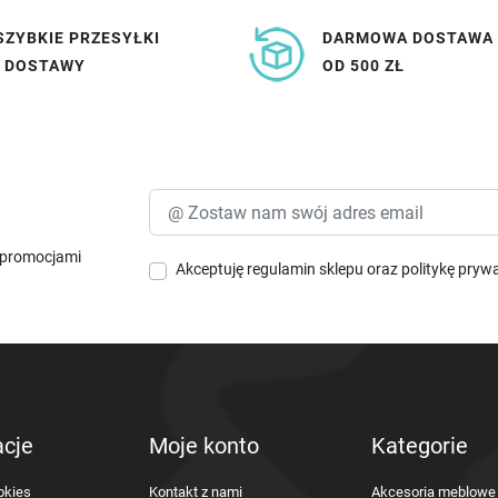
SZYBKIE PRZESYŁKI
DARMOWA DOSTAWA
I DOSTAWY
OD 500 ZŁ
i promocjami
Akceptuję
regulamin sklepu
oraz
politykę pryw
acje
Moje konto
Kategorie
okies
Kontakt z nami
Akcesoria meblowe