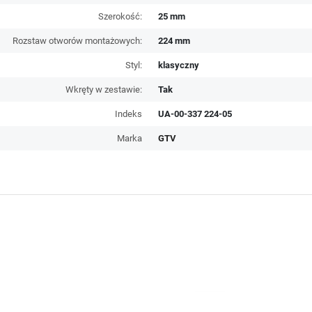
Szerokość:
25 mm
Rozstaw otworów montażowych:
224 mm
Styl:
klasyczny
Wkręty w zestawie:
Tak
Indeks
UA-00-337 224-05
Marka
GTV