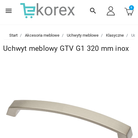
0
menu
search
Start
Akcesoria meblowe
Uchwyty meblowe
Klasyczne
Uch
Uchwyt meblowy GTV G1 320 mm inox