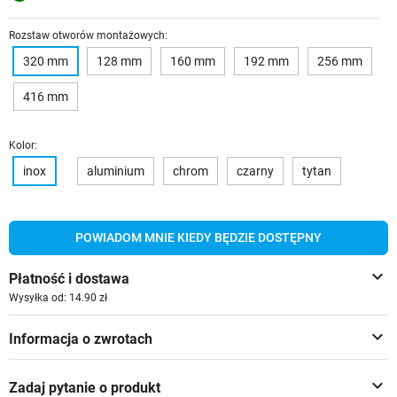
Rozstaw otworów montażowych:
320 mm
128 mm
160 mm
192 mm
256 mm
416 mm
Kolor:
inox
aluminium
chrom
czarny
tytan
POWIADOM MNIE KIEDY BĘDZIE DOSTĘPNY
keyboard_arrow_down
Płatność i dostawa
Wysyłka od: 14.90 zł
keyboard_arrow_down
Informacja o zwrotach
keyboard_arrow_down
Zadaj pytanie o produkt