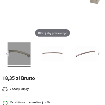
Kliknij aby powiększyć
18,35 zł Brutto
2
osoby kupiły
info_outline
Przybliżony czas realizacji: 48h