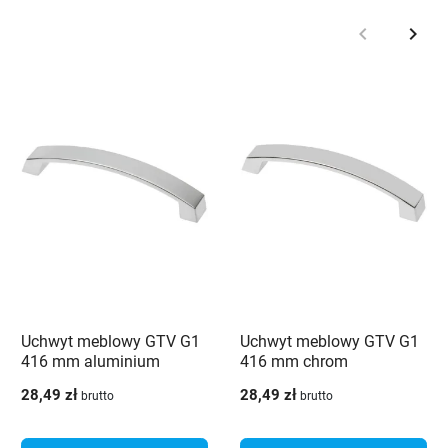
keyboard_arrow_left
keyboard_arrow_right
Poprzedni
Nast
Uchwyt meblowy GTV G1
Uchwyt meblowy GTV G1
416 mm aluminium
416 mm chrom
28,49 zł
28,49 zł
brutto
brutto