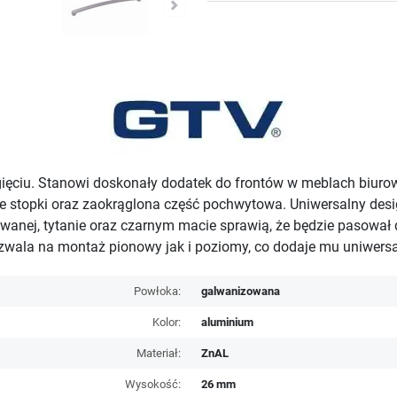
gięciu. Stanowi doskonały dodatek do frontów w meblach biur
stopki oraz zaokrąglona część pochwytowa. Uniwersalny desi
kowanej, tytanie oraz czarnym macie sprawią, że będzie pasował
wala na montaż pionowy jak i poziomy, co dodaje mu uniwersa
Powłoka:
galwanizowana
Kolor:
aluminium
Materiał:
ZnAL
Wysokość:
26 mm