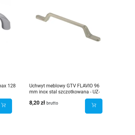
nax 128
Uchwyt meblowy GTV FLAVIO 96
Uchwyt
mm inox stal szczotkowana - UZ-
mm mos
FLAVIO-96-06
8,20 zł
14,30 
brutto