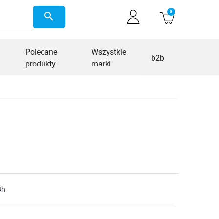
0
search
Polecane
Wszystkie
b2b
produkty
marki
8h