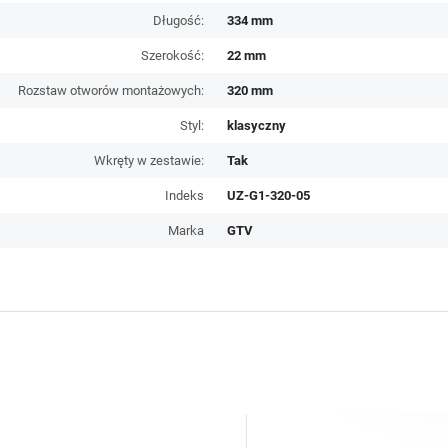
Długość:
334 mm
Szerokość:
22 mm
Rozstaw otworów montażowych:
320 mm
Styl:
klasyczny
Wkręty w zestawie:
Tak
Indeks
UZ-G1-320-05
Marka
GTV