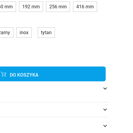
60 mm
192 mm
256 mm
416 mm
zarny
inox
tytan
DO KOSZYKA
keyboard_arrow_down
keyboard_arrow_down
keyboard_arrow_down