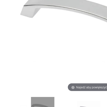
Najedź aby powiększyć