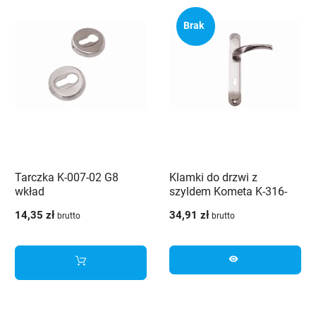
Brak
Tarczka K-007-02 G8
Klamki do drzwi z
wkład
szyldem Kometa K-316-
72-G8 Veramet
14,35 zł
34,91 zł
brutto
brutto
visibility