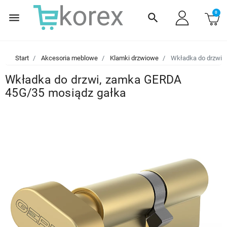
0
menu
search
Start
Akcesoria meblowe
Klamki drzwiowe
Wkładka do drzwi,
Wkładka do drzwi, zamka GERDA
45G/35 mosiądz gałka