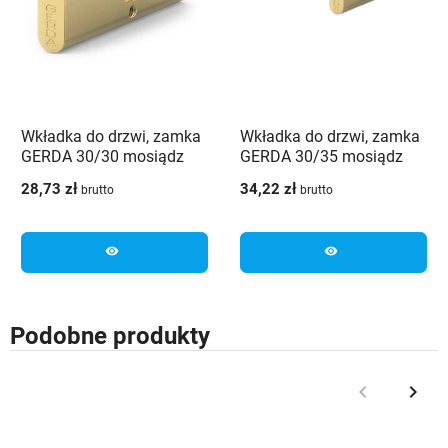
Wkładka do drzwi, zamka
Wkładka do drzwi, zamka
GERDA 30/30 mosiądz
GERDA 30/35 mosiądz
28,73 zł
34,22 zł
brutto
brutto
visibility
visibility
Podobne produkty
keyboard_arrow_left
keyboard_arrow_right
Poprzedni
Nast