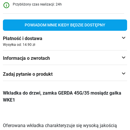
info_outline
Przybliżony czas realizacji: 24h
POWIADOM MNIE KIEDY BĘDZIE DOSTĘPNY
keyboard_arrow_down
Płatność i dostawa
Wysyłka od: 14.90 zł
keyboard_arrow_down
Informacja o zwrotach
keyboard_arrow_down
Zadaj pytanie o produkt
Wkładka do drzwi, zamka GERDA 45G/35 mosiądz gałka
WKE1
Oferowana wkładka charakteryzuje się wysoką jakością