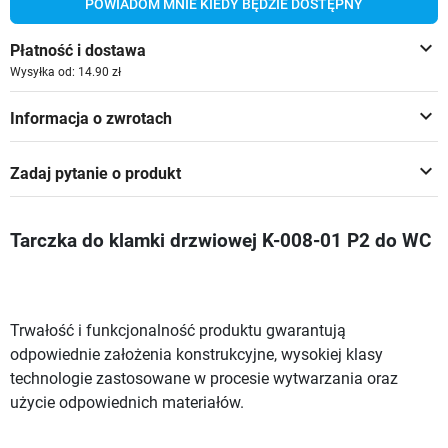
POWIADOM MNIE KIEDY BĘDZIE DOSTĘPNY
keyboard_arrow_down
Płatność i dostawa
Wysyłka od: 14.90 zł
keyboard_arrow_down
Informacja o zwrotach
keyboard_arrow_down
Zadaj pytanie o produkt
Tarczka do klamki drzwiowej K-008-01 P2 do WC
Trwałość i funkcjonalność produktu gwarantują
odpowiednie założenia konstrukcyjne, wysokiej klasy
technologie zastosowane w procesie wytwarzania oraz
użycie odpowiednich materiałów.