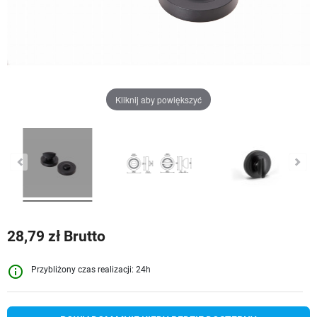
Kliknij aby powiększyć
28,79 zł Brutto
info_outline
Przybliżony czas realizacji: 24h