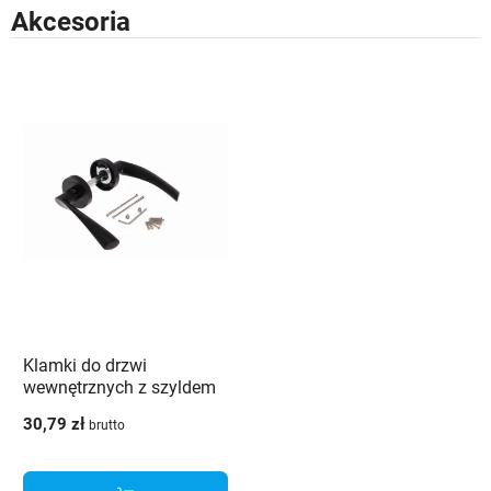
Akcesoria
Klamki do drzwi
wewnętrznych z szyldem
Kometa K-511-01 P2
30,79 zł
brutto
Veramet