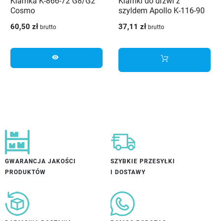
Klamka K-866-72 G8/G2
Klamki do drzwi z
Cosmo
szyldem Apollo K-116-90
G5 Veramet
60,50 zł
37,11 zł
brutto
brutto
visibility
GWARANCJA JAKOŚCI
SZYBKIE PRZESYŁKI
PRODUKTÓW
I DOSTAWY