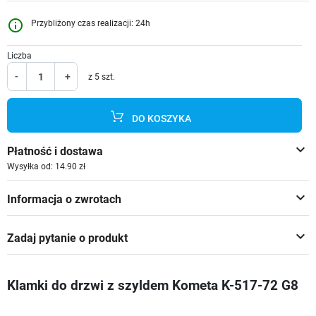
info_outline
Przybliżony czas realizacji: 24h
Liczba
-
+
z 5 szt.
DO KOSZYKA
keyboard_arrow_down
Płatność i dostawa
Wysyłka od: 14.90 zł
keyboard_arrow_down
Informacja o zwrotach
keyboard_arrow_down
Zadaj pytanie o produkt
Klamki do drzwi z szyldem Kometa K-517-72 G8