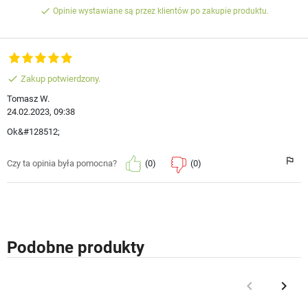
done
Opinie wystawiane są przez klientów po zakupie produktu.
done
Zakup potwierdzony.
Tomasz W.
24.02.2023, 09:38
Ok&#128512;
(0)
(0)
Czy ta opinia była pomocna?
Podobne produkty
keyboard_arrow_left
keyboard_arrow_right
Poprzedni
Nast