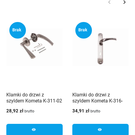
keyboard_arrow_left
keyboard_arrow_right
Poprzedni
Nast
Brak
Brak
Klamki do drzwi z
Klamki do drzwi z
szyldem Kometa K-311-02
szyldem Kometa K-316-
G8 Veramet
72-G8 Veramet
28,92 zł
34,91 zł
brutto
brutto
visibility
visibility