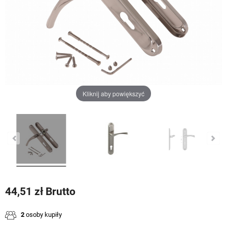
Kliknij aby powiększyć
44,51 zł Brutto
2
osoby kupiły