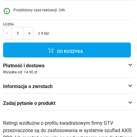
info_outline
Przybliżony czas realizacji: 24h
Liczba
-
+
z 4 kpl.
DO KOSZYKA
keyboard_arrow_down
Płatność i dostawa
Wysyłka od: 14.90 zł
keyboard_arrow_down
Informacja o zwrotach
keyboard_arrow_down
Zadaj pytanie o produkt
Relingi wzdłużne o profilu kwadratowym firmy GTV
przeznaczone są do zastosowania w systemie szuflad AXIS