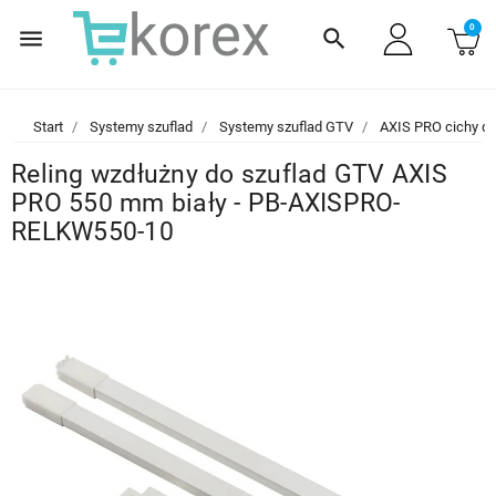
0
menu
search
Start
Systemy szuflad
Systemy szuflad GTV
AXIS PRO cichy d
Reling wzdłużny do szuflad GTV AXIS
PRO 550 mm biały - PB-AXISPRO-
RELKW550-10