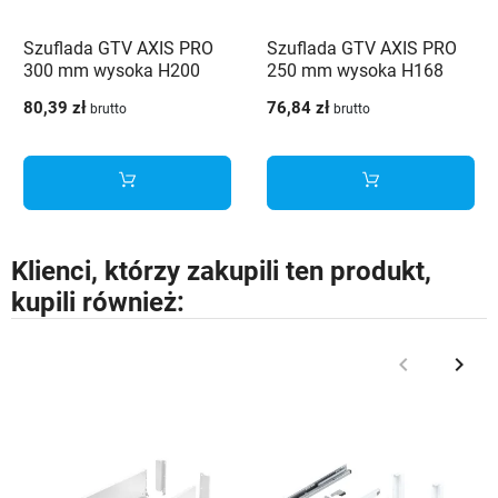
Szuflada GTV AXIS PRO
Szuflada GTV AXIS PRO
300 mm wysoka H200
250 mm wysoka H168
antracyt - PB-AXISPRO-
antracyt - PB-AXISPRO-
80,39 zł
76,84 zł
brutto
brutto
KPL300D
KPL250C
Klienci, którzy zakupili ten produkt,
kupili również:
keyboard_arrow_left
keyboard_arrow_right
Poprzedni
Nast