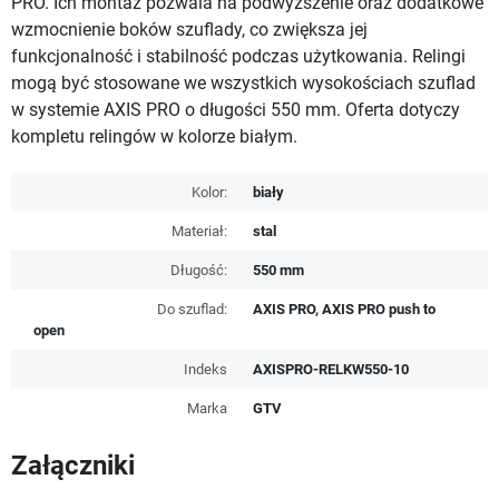
PRO. Ich montaż pozwala na podwyższenie oraz dodatkowe
wzmocnienie boków szuflady, co zwiększa jej
funkcjonalność i stabilność podczas użytkowania. Relingi
mogą być stosowane we wszystkich wysokościach szuflad
w systemie AXIS PRO o długości 550 mm. Oferta dotyczy
kompletu relingów w kolorze białym.
Kolor:
biały
Materiał:
stal
Długość:
550 mm
Do szuflad:
AXIS PRO, AXIS PRO push to
open
Indeks
AXISPRO-RELKW550-10
Marka
GTV
Załączniki