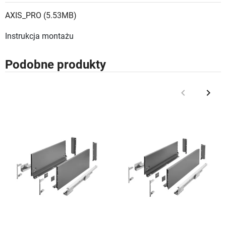
AXIS_PRO (5.53MB)
Instrukcja montażu
Podobne produkty
keyboard_arrow_left
keyboard_arrow_right
Poprzedni
Nast