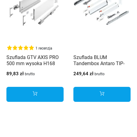
1 recenzja
Szuflada GTV AXIS PRO
Szuflada BLUM
500 mm wysoka H168
Tandembox Antaro TIP-
biały - PB-AXISPRO-
ON Blumotion 450 mm
89,83 zł
249,64 zł
brutto
brutto
KPL500C1
wysoka H-199 biała 30kg