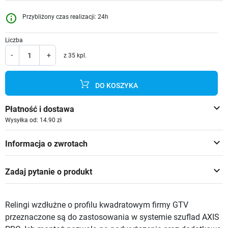
info_outline
Przybliżony czas realizacji: 24h
Liczba
-
+
z 35 kpl.
DO KOSZYKA
keyboard_arrow_down
Płatność i dostawa
Wysyłka od: 14.90 zł
keyboard_arrow_down
Informacja o zwrotach
keyboard_arrow_down
Zadaj pytanie o produkt
Relingi wzdłużne o profilu kwadratowym firmy GTV
przeznaczone są do zastosowania w systemie szuflad AXIS