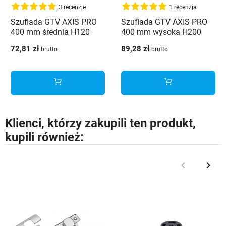
3 recenzje
1 recenzja
Szuflada GTV AXIS PRO
Szuflada GTV AXIS PRO
400 mm średnia H120
400 mm wysoka H200
biały - PB-AXISPRO-
biały - PB-AXISPRO-
72,81 zł
89,28 zł
brutto
brutto
KPL400B1
KPL400D1
Klienci, którzy zakupili ten produkt,
kupili również:
keyboard_arrow_left
keyboard_arrow_right
Poprzedni
Nast