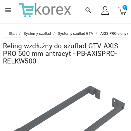
0
menu
search
Start
Systemy szuflad
Systemy szuflad GTV
AXIS PRO cichy d
Reling wzdłużny do szuflad GTV AXIS
PRO 500 mm antracyt - PB-AXISPRO-
RELKW500