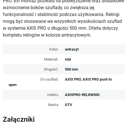
PRO. Ich montaż pozwala na podwyższenie oraz dodatkowe
wzmocnienie boków szuflady, co zwiększa jej
funkcjonalność i stabilność podczas użytkowania. Relingi
mogą być stosowane we wszystkich wysokościach szuflad
w systemie AXIS PRO o długości 500 mm. Oferta dotyczy
kompletu relingów w kolorze antracytowym.
Kolor:
antracyt
Materiał:
stal
Długość:
500 mm
Do szuflad:
AXIS PRO, AXIS PRO push to
open
Indeks
AXISPRO-RELKW500
Marka
GTV
Załączniki