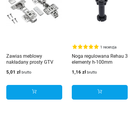
1 recenzja
Zawias meblowy
Noga regulowana Rehau 3
nakładany prosty GTV
elementy h-100mm
PRESTIGE cichy domyk
5,01 zł
1,16 zł
brutto
brutto
regulacja mimośrodowa
3D + prowadnik