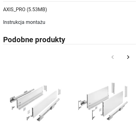
AXIS_PRO (5.53MB)
Instrukcja montażu
Podobne produkty
keyboard_arrow_left
keyboard_arrow_right
Poprzedni
Nast