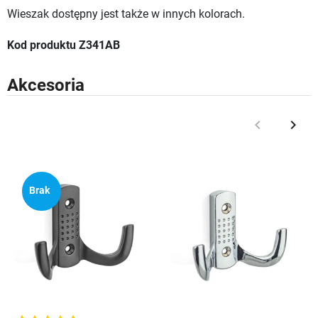
Wieszak dostępny jest także w innych kolorach.
Kod produktu Z341AB
Akcesoria
keyboard_arrow_left
keyboard_arrow_right
Poprzedni
Nast
Brak