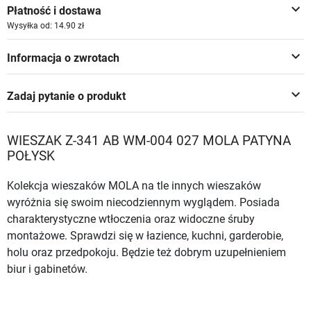
keyboard_arrow_down
Płatność i dostawa
Wysyłka od: 14.90 zł
keyboard_arrow_down
Informacja o zwrotach
keyboard_arrow_down
Zadaj pytanie o produkt
WIESZAK Z-341 AB WM-004 027 MOLA PATYNA
POŁYSK
Kolekcja wieszaków MOLA na tle innych wieszaków
wyróżnia się swoim niecodziennym wyglądem. Posiada
charakterystyczne wtłoczenia oraz widoczne śruby
montażowe. Sprawdzi się w łazience, kuchni, garderobie,
holu oraz przedpokoju. Będzie też dobrym uzupełnieniem
biur i gabinetów.