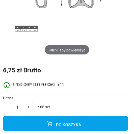
Kliknij aby powiększyć
6,75 zł Brutto
info_outline
Przybliżony czas realizacji: 24h
Liczba
-
+
z 68 szt.
DO KOSZYKA