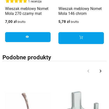
1 recenzja
Wieszak meblowy Nomet
Wieszak meblowy Nomet
Mola 270 czarny mat
Mola 146 chrom
7,00 zł
5,78 zł
brutto
brutto
visibility
Podobne produkty
keyboard_arrow_left
keyboard_arrow_right
Poprzedni
Nast