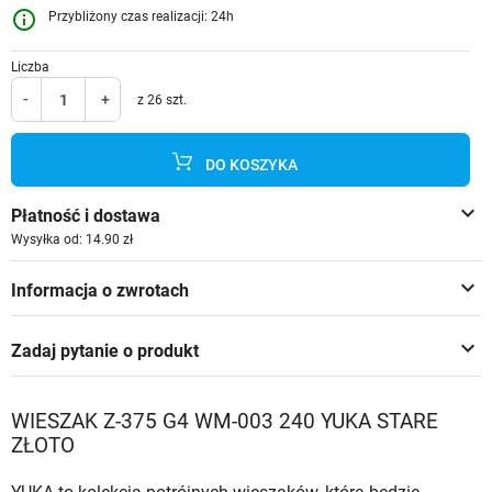
info_outline
Przybliżony czas realizacji: 24h
Liczba
-
+
z 26 szt.
DO KOSZYKA
keyboard_arrow_down
Płatność i dostawa
Wysyłka od: 14.90 zł
keyboard_arrow_down
Informacja o zwrotach
keyboard_arrow_down
Zadaj pytanie o produkt
WIESZAK Z-375 G4 WM-003 240 YUKA STARE
ZŁOTO