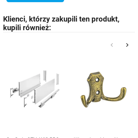
Klienci, którzy zakupili ten produkt,
kupili również:
keyboard_arrow_left
keyboard_arrow_right
Poprzedni
Nast