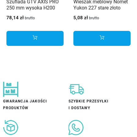
Szuflada GTV AXIS PRO
Wieszak meblowy Nomet
250 mm wysoka H200
Yukon 227 stare złoto
biały - PB-AXISPRO-
78,14 zł
5,08 zł
brutto
brutto
KPL250D1
GWARANCJA JAKOŚCI
SZYBKIE PRZESYŁKI
PRODUKTÓW
I DOSTAWY