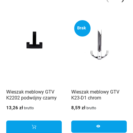
keyboard_arrow_left
keyboard_arrow_right
Poprzedni
Nast
Brak
Wieszak meblowy GTV
Wieszak meblowy GTV
K2202 podwójny czarny
K23-D1 chrom
13,26 zł
8,59 zł
brutto
brutto
visibility