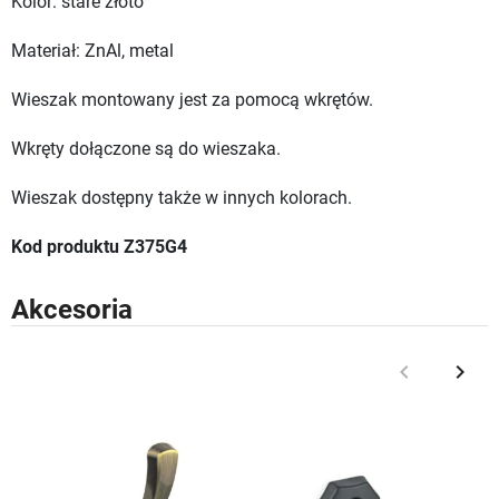
Kolor: stare złoto
Materiał: ZnAl, metal
Wieszak montowany jest za pomocą wkrętów.
Wkręty dołączone są do wieszaka.
Wieszak dostępny także w innych kolorach.
Kod produktu Z375G4
Akcesoria
keyboard_arrow_left
keyboard_arrow_right
Poprzedni
Nast