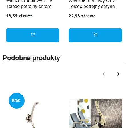
Wieszak meblowy GTV
Wieszak meblowy GTV
Toledo potrójny chrom
Toledo potrójny satyna
18,59 zł
22,93 zł
brutto
brutto
Podobne produkty
keyboard_arrow_left
keyboard_arrow_right
Poprzedni
Nast
Brak