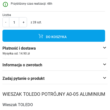
info_outline
Przybliżony czas realizacji: 48h
Liczba
-
+
z 28 szt.
DO KOSZYKA
keyboard_arrow_down
Płatność i dostawa
Wysyłka od: 14.90 zł
keyboard_arrow_down
Informacja o zwrotach
keyboard_arrow_down
Zadaj pytanie o produkt
WIESZAK TOLEDO POTRÓJNY A0-05 ALUMINIUM
Wieszak TOLEDO