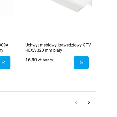
909A
Uchwyt meblowy krawędziowy GTV
Uchwy
ny
HEXA 320 mm biały
alumin
16,30 zł
7,70 z
brutto
keyboard_arrow_left
keyboard_arrow_right
Poprzedni
Następny