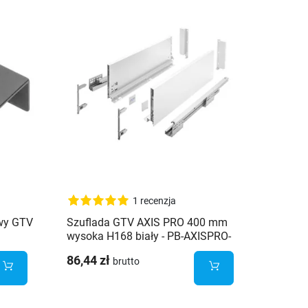
1 recenzja
wy GTV
Szuflada GTV AXIS PRO 400 mm
Szufla
wysoka H168 biały - PB-AXISPRO-
wysoka
KPL400C1
KPL30
86,44 zł
77,12 
brutto