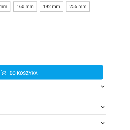
 mm
160 mm
192 mm
256 mm
DO KOSZYKA
keyboard_arrow_down
keyboard_arrow_down
keyboard_arrow_down