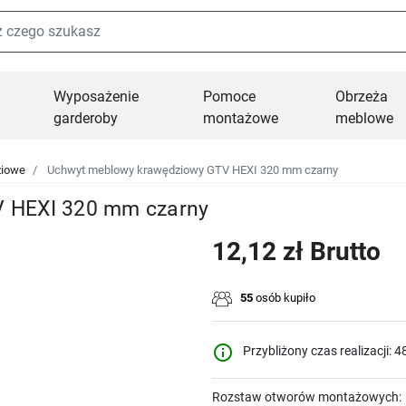
Wyposażenie
Pomoce
Obrzeża
garderoby
montażowe
meblowe
ziowe
Uchwyt meblowy krawędziowy GTV HEXI 320 mm czarny
 HEXI 320 mm czarny
12,12 zł Brutto
55
osób kupiło
info_outline
Przybliżony czas realizacji: 4
Rozstaw otworów montażowych: