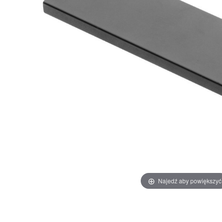
Najedź aby powiększyć