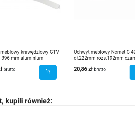
 meblowy krawędziowy GTV
Uchwyt meblowy Nomet C 4
 396 mm aluminium
dł.222mm rozs.192mm czar
zł
20,86 zł
brutto
brutto
t, kupili również: