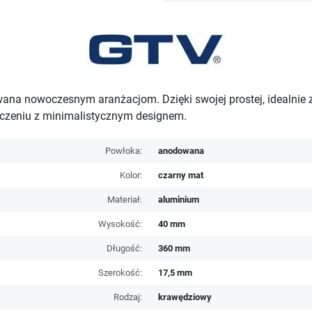
a nowoczesnym aranżacjom. Dzięki swojej prostej, idealnie ze
ączeniu z minimalistycznym designem.
Powłoka:
anodowana
Kolor:
czarny mat
Materiał:
aluminium
Wysokość:
40 mm
Długość:
360 mm
Szerokość:
17,5 mm
Rodzaj:
krawędziowy