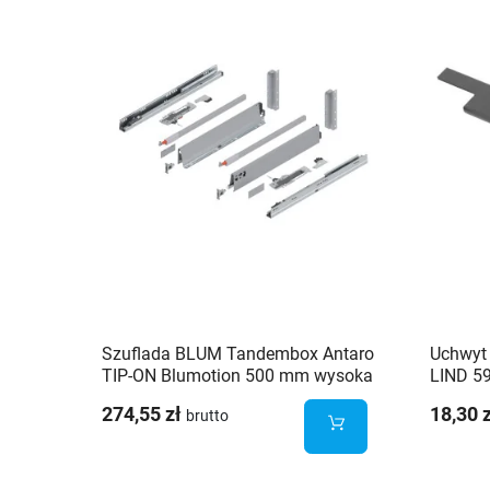
Szuflada BLUM Tandembox Antaro
Uchwyt
TIP-ON Blumotion 500 mm wysoka
LIND 5
H-199 szara 65kg
274,55 zł
18,30 
brutto