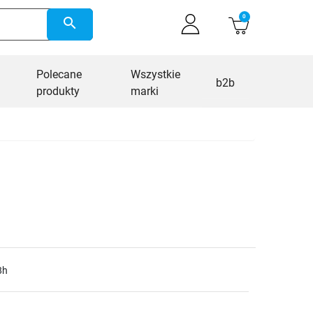
0
search
Polecane
Wszystkie
b2b
produkty
marki
8h