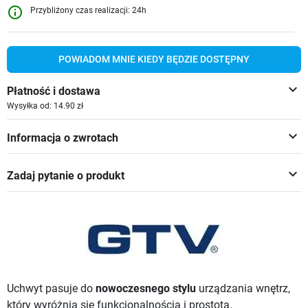
info_outline
Przybliżony czas realizacji: 24h
POWIADOM MNIE KIEDY BĘDZIE DOSTĘPNY
keyboard_arrow_down
Płatność i dostawa
Wysyłka od: 14.90 zł
keyboard_arrow_down
Informacja o zwrotach
keyboard_arrow_down
Zadaj pytanie o produkt
Uchwyt pasuje do
nowoczesnego stylu
urządzania wnętrz,
który wyróżnia się funkcjonalnością i prostotą.