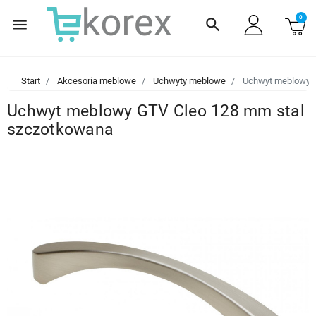
0
menu
search
Start
Akcesoria meblowe
Uchwyty meblowe
Uchwyt meblowy G
Uchwyt meblowy GTV Cleo 128 mm stal
szczotkowana