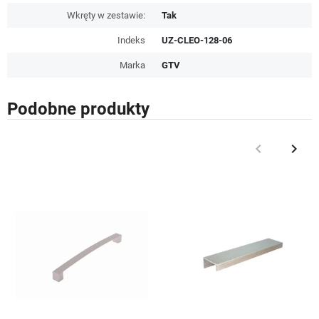
Wkręty w zestawie:
Tak
Indeks
UZ-CLEO-128-06
Marka
GTV
Podobne produkty
keyboard_arrow_left
keyboard_arrow_right
Poprzedni
Nast