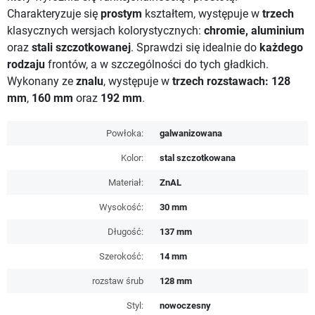
Charakteryzuje się
prostym
kształtem, występuje w
trzech
klasycznych wersjach kolorystycznych:
chromie, aluminium
oraz
stali szczotkowanej
. Sprawdzi się idealnie do
każdego
rodzaju
frontów, a w szczególności do tych gładkich.
Wykonany ze
znalu
, występuje w
trzech rozstawach: 128
mm
,
160 mm
oraz
192 mm
.
Powłoka:
galwanizowana
Kolor:
stal szczotkowana
Materiał:
ZnAL
Wysokość:
30 mm
Długość:
137 mm
Szerokość:
14 mm
rozstaw śrub
128 mm
Styl:
nowoczesny