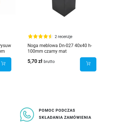
2 recenzje
wysuw
Noga meblowa Dn-027 40x40 h-
Gałka 
em
100mm czarny mat
okrągł
5,70 zł
39,08 
brutto
POMOC PODCZAS
SKŁADANIA ZAMÓWIENIA