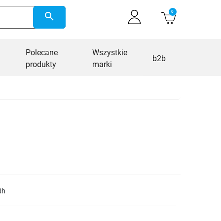
0
search
Polecane
Wszystkie
b2b
produkty
marki
4h