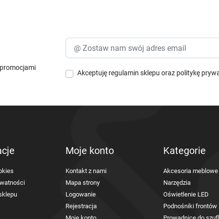
i promocjami
Akceptuję
regulamin sklepu
oraz
politykę pryw
acje
Moje konto
Kategorie
okies
Kontakt z nami
Akcesoria meblowe
ywatności
Mapa strony
Narzędzia
sklepu
Logowanie
Oświetlenie LED
Rejestracja
Podnośniki frontów
Moje konto
Prowadnice do szuf