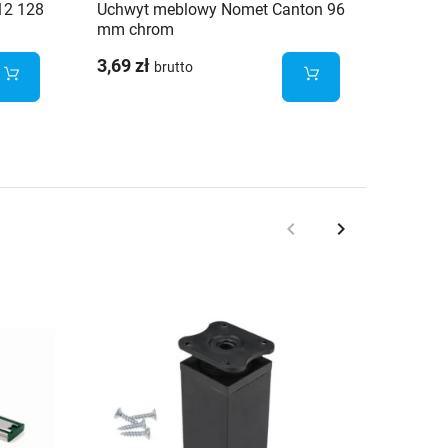
12 128
Uchwyt meblowy Nomet Canton 96
Uchwyt
mm chrom
mm mo
3,69 zł
10,58 
brutto
keyboard_arrow_left
keyboard_arrow_right
Poprzedni
Następny
Brak