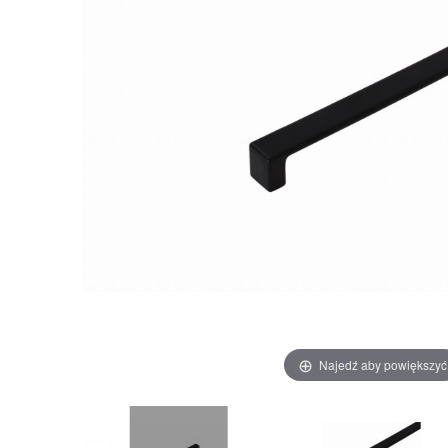
Najedź aby powiększyć