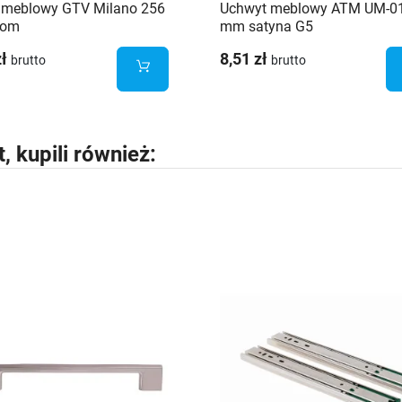
 meblowy GTV Milano 256
Uchwyt meblowy ATM UM-0
rom
mm satyna G5
zł
8,51 zł
brutto
brutto
t, kupili również: