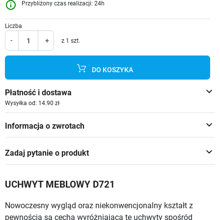
info_outline
Przybliżony czas realizacji: 24h
Liczba
-
+
z 1 szt.
DO KOSZYKA
keyboard_arrow_down
Płatność i dostawa
Wysyłka od: 14.90 zł
keyboard_arrow_down
Informacja o zwrotach
keyboard_arrow_down
Zadaj pytanie o produkt
UCHWYT MEBLOWY D721
Nowoczesny wygląd oraz niekonwencjonalny kształt z
pewnością są cechą wyróżniającą te uchwyty spośród