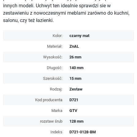
innych modeli. Uchwyt ten idealnie sprawdzi sie w
zestawieniu z nowoczesnymi meblami zarówno do kuchni,
salonu, czy też łazienki.
Kolor:
czarny mat
Materiał:
ZnAL
Wysokość:
26 mm
Długość:
140 mm
Szerokość:
15 mm
Rodzaj:
Zestaw
Kod producenta
D721
Marka
GTV
rozstaw śrub
128 mm
Indeks
D721-0128-BM