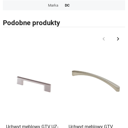
Marka
DC
Podobne produkty
keyboard_arrow_left
keyboard_arrow_right
Poprzedni
Nast
Uchwyt meblowy GTV UZ-
Uchwyt meblowy GTV