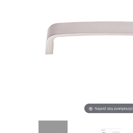
Najedź aby powiększyć