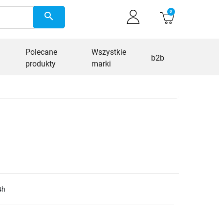
0
search
Polecane
Wszystkie
b2b
produkty
marki
4h