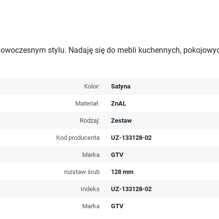
woczesnym stylu. Nadaję się do mebli kuchennych, pokojowych
Kolor:
Satyna
Materiał:
ZnAL
Rodzaj:
Zestaw
Kod producenta
UZ-133128-02
Marka
GTV
rozstaw śrub
128 mm
Indeks
UZ-133128-02
Marka
GTV