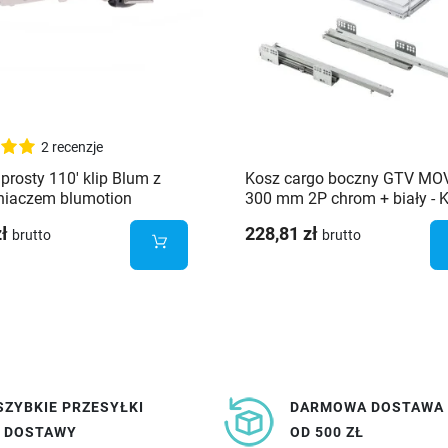
2 recenzje
prosty 110' klip Blum z
Kosz cargo boczny GTV MO
niaczem blumotion
300 mm 2P chrom + biały - 
300BO-01B
zł
228,81 zł
brutto
brutto
SZYBKIE PRZESYŁKI
DARMOWA DOSTAWA
I DOSTAWY
OD 500 ZŁ