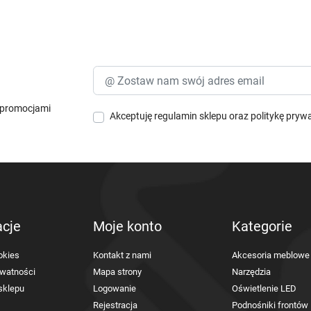
i promocjami
Akceptuję
regulamin sklepu
oraz
politykę pryw
acje
Moje konto
Kategorie
okies
Kontakt z nami
Akcesoria meblowe
ywatności
Mapa strony
Narzędzia
sklepu
Logowanie
Oświetlenie LED
Rejestracja
Podnośniki frontów