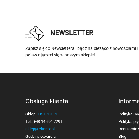
NEWSLETTER
Zapisz się do Newslettera i bądź na bieżąco z nowościami 
pojawiającymi się w naszym sklepie!
Obsługa klienta
Inform
Sklep
EKOREX.PL
Polityka Co
Tel.:
+48 14 691 7291
Polityka pr
sklep@ekorex.pl
Regulamin 
Godziny otwarcia
Blog