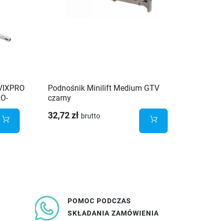
VIXPRO
Podnośnik Minilift Medium GTV
Zawias 
KO-
czarny
blumot
32,72 zł
6,68 z
brutto
POMOC PODCZAS
SKŁADANIA ZAMÓWIENIA