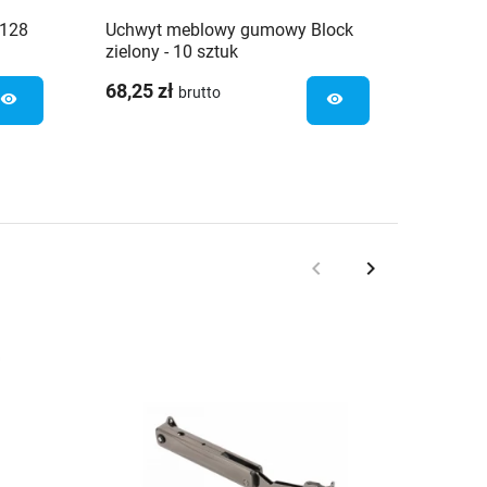
 128
Uchwyt meblowy gumowy Block
Uchwyt
zielony - 10 sztuk
mm al
68,25 zł
5,35 z
brutto
visibility
visibility
keyboard_arrow_left
keyboard_arrow_right
Poprzedni
Następny