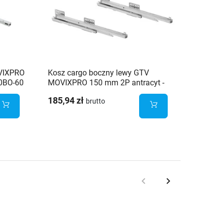
VIXPRO
Kosz cargo boczny lewy GTV
Kosz c
00BO-60
MOVIXPRO 150 mm 2P antracyt -
MOVIX
KO-150BO-60
biały 
185,94 zł
195,49
brutto
keyboard_arrow_left
keyboard_arrow_right
Poprzedni
Następny