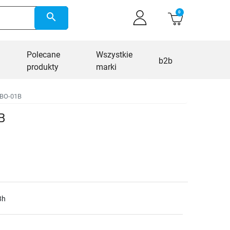
0
search
Polecane
Wszystkie
b2b
produkty
marki
0BO-01B
B
8h