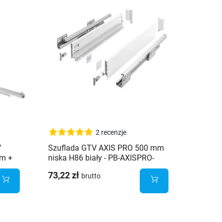
2 recenzje
V
Szuflada GTV AXIS PRO 500 mm
Zawias
m +
niska H86 biały - PB-AXISPRO-
HAFELE
KPL500A1
to ope
73,22 zł
4,05 z
brutto