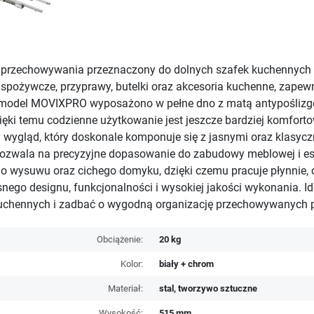
przechowywania przeznaczony do dolnych szafek kuchennych
żywcze, przyprawy, butelki oraz akcesoria kuchenne, zapewnia
h, model MOVIXPRO wyposażono w pełne dno z matą antypośliz
ki temu codzienne użytkowanie jest jeszcze bardziej komfort
lny wygląd, który doskonale komponuje się z jasnymi oraz kla
co pozwala na precyzyjne dopasowanie do zabudowy meblowej i
o wysuwu oraz cichego domyku, dzięki czemu pracuje płynnie, 
go designu, funkcjonalności i wysokiej jakości wykonania. Ide
uchennych i zadbać o wygodną organizację przechowywanych 
Obciążenie:
20 kg
Kolor:
biały + chrom
Materiał:
stal, tworzywo sztuczne
Wysokość:
515 mm