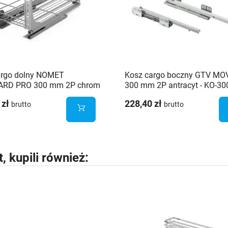
argo dolny NOMET
Kosz cargo boczny GTV MO
RD PRO 300 mm 2P chrom
300 mm 2P antracyt - KO-3
31M-300.G2
 zł
228,40 zł
brutto
brutto
t, kupili również: