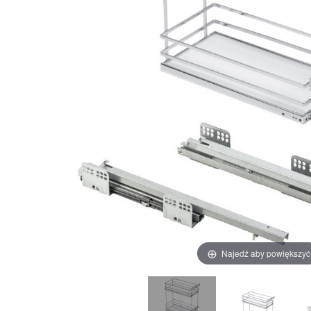
Najedź aby powiększyć