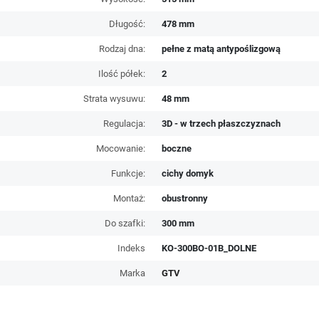
Długość:
478 mm
Rodzaj dna:
pełne z matą antypoślizgową
Ilość półek:
2
Strata wysuwu:
48 mm
Regulacja:
3D - w trzech płaszczyznach
Mocowanie:
boczne
Funkcje:
cichy domyk
Montaż:
obustronny
Do szafki:
300 mm
Indeks
KO-300BO-01B_DOLNE
Marka
GTV