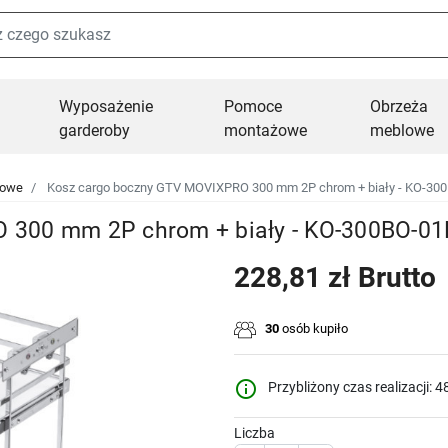
Wyposażenie
Pomoce
Obrzeża
garderoby
montażowe
meblowe
towe
Kosz cargo boczny GTV MOVIXPRO 300 mm 2P chrom + biały - KO-30
 300 mm 2P chrom + biały - KO-300BO-01
228,81 zł Brutto
30
osób kupiło
info_outline
Przybliżony czas realizacji: 4
Liczba