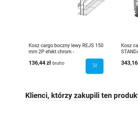
Kosz cargo boczny lewy REJS 150
Kosz c
mm 2P efekt chrom -
STANDA
WE03.7319.01.062
- W-23
136,44 zł
343,16
brutto
Klienci, którzy zakupili ten produk