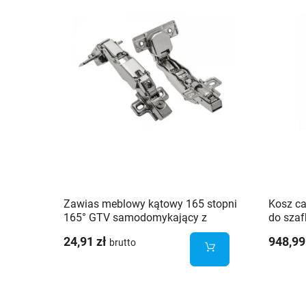
Zawias meblowy kątowy 165 stopni
Kosz c
165° GTV samodomykający z
do sza
prowadnikiem - 2 szt.
WMC50
24,91 zł
948,99
brutto