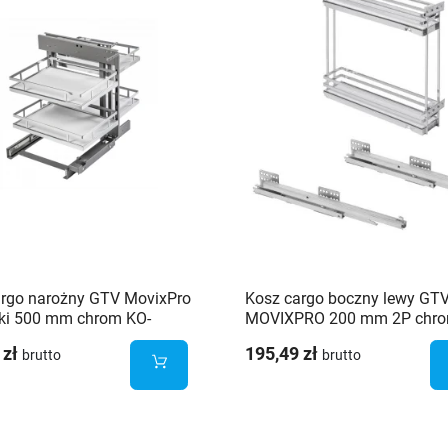
argo narożny GTV MovixPro
Kosz cargo boczny lewy GT
fki 500 mm chrom KO-
MOVIXPRO 200 mm 2P chro
0-01B
biały - KO-200BO-01B
 zł
195,49 zł
brutto
brutto