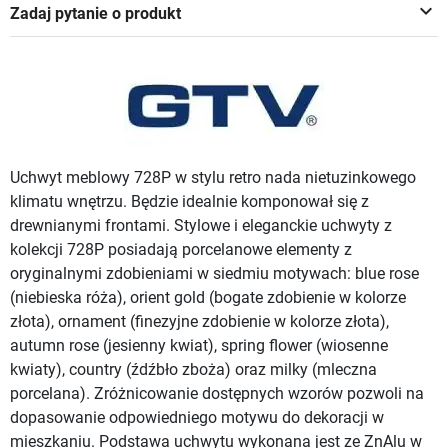
keyboard_arrow_down
Zadaj pytanie o produkt
Uchwyt meblowy 728P w stylu retro nada nietuzinkowego
klimatu wnętrzu. Będzie idealnie komponował się z
drewnianymi frontami. Stylowe i eleganckie uchwyty z
kolekcji 728P posiadają porcelanowe elementy z
oryginalnymi zdobieniami w siedmiu motywach: blue rose
(niebieska róża), orient gold (bogate zdobienie w kolorze
złota), ornament (finezyjne zdobienie w kolorze złota),
autumn rose (jesienny kwiat), spring flower (wiosenne
kwiaty), country (źdźbło zboża) oraz milky (mleczna
porcelana). Zróżnicowanie dostępnych wzorów pozwoli na
dopasowanie odpowiedniego motywu do dekoracji w
mieszkaniu. Podstawa uchwytu wykonana jest ze ZnAlu w