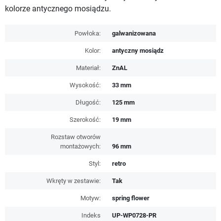
kolorze antycznego mosiądzu.
Powłoka:
galwanizowana
Kolor:
antyczny mosiądz
Materiał:
ZnAL
Wysokość:
33 mm
Długość:
125 mm
Szerokość:
19 mm
Rozstaw otworów
montażowych:
96 mm
Styl:
retro
Wkręty w zestawie:
Tak
Motyw:
spring flower
Indeks
UP-WP0728-PR