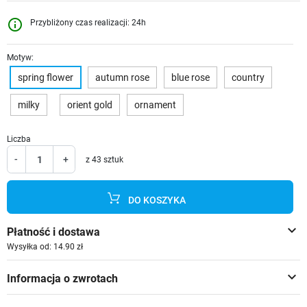
info_outline
Przybliżony czas realizacji: 24h
Motyw:
spring flower
autumn rose
blue rose
country
milky
orient gold
ornament
Liczba
-
+
z 43 sztuk
DO KOSZYKA
keyboard_arrow_down
Płatność i dostawa
Wysyłka od: 14.90 zł
keyboard_arrow_down
Informacja o zwrotach