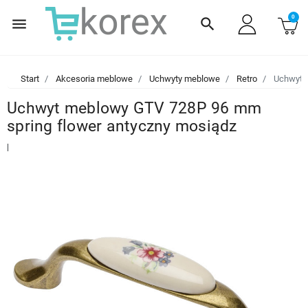
0
menu
search
Start
Akcesoria meblowe
Uchwyty meblowe
Retro
Uchwyt m
Uchwyt meblowy GTV 728P 96 mm
spring flower antyczny mosiądz
|