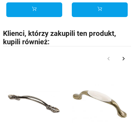
Klienci, którzy zakupili ten produkt,
kupili również:
keyboard_arrow_left
keyboard_arrow_right
Poprzedni
Nast