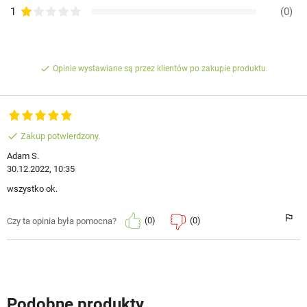
1
(0)
done
Opinie wystawiane są przez klientów po zakupie produktu.
done
Zakup potwierdzony.
Adam S.
30.12.2022, 10:35
wszystko ok.
(0)
(0)
Czy ta opinia była pomocna?
Podobne produkty