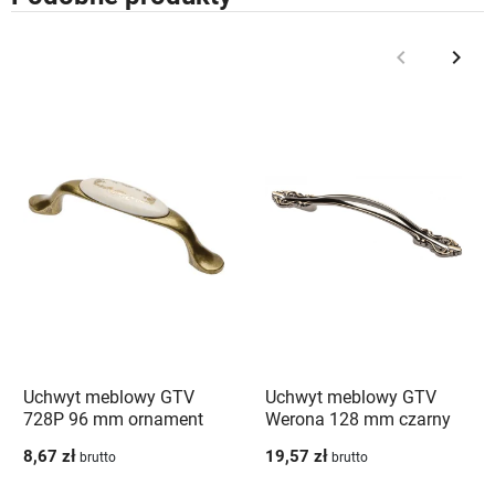
keyboard_arrow_left
keyboard_arrow_right
Poprzedni
Nast
Uchwyt meblowy GTV
Uchwyt meblowy GTV
728P 96 mm ornament
Werona 128 mm czarny
antyczny mosiądz
chrom mosiądz
8,67 zł
19,57 zł
brutto
brutto