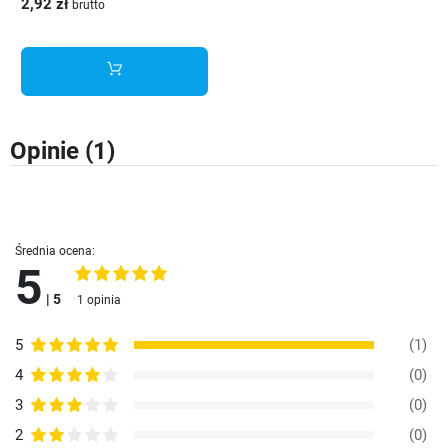
2,92 zł
brutto
Opinie
(1)
Średnia ocena:
5
| 5
1 opinia
5
(1)
4
(0)
3
(0)
2
(0)