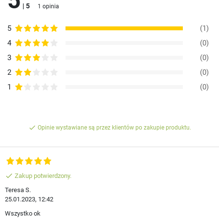
5
| 5
1 opinia
5
(1)
4
(0)
3
(0)
2
(0)
1
(0)
done
Opinie wystawiane są przez klientów po zakupie produktu.
done
Zakup potwierdzony.
Teresa S.
25.01.2023, 12:42
Wszystko ok