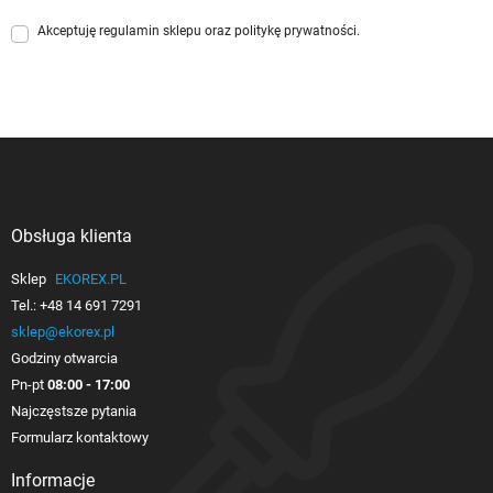
Akceptuję
regulamin sklepu
oraz
politykę prywatności
.
Obsługa klienta

Sklep
EKOREX.PL
Tel.:
+48 14 691 7291
sklep@ekorex.pl
Godziny otwarcia
Pn-pt
08:00 - 17:00
Najczęstsze pytania
Formularz kontaktowy
Informacje
