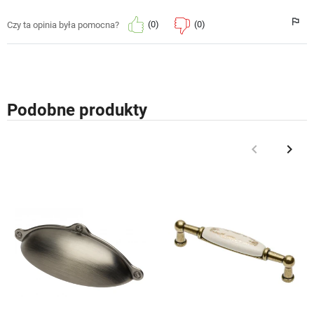
(0)
(0)
Czy ta opinia była pomocna?
Podobne produkty
keyboard_arrow_left
keyboard_arrow_right
Poprzedni
Nast