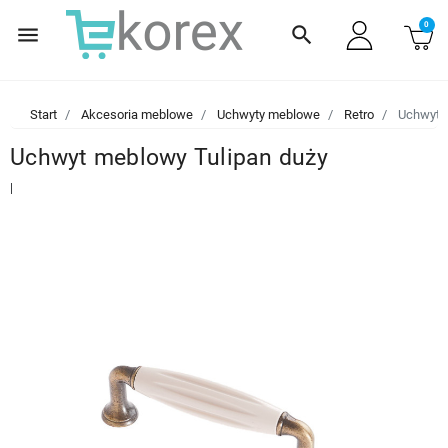
0
menu
search
Start
Akcesoria meblowe
Uchwyty meblowe
Retro
Uchwyt m
Uchwyt meblowy Tulipan duży
|