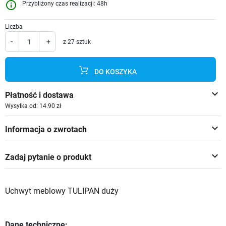
info_outline
Przybliżony czas realizacji: 48h
Liczba
-
+
z 27 sztuk
DO KOSZYKA
keyboard_arrow_down
Płatność i dostawa
Wysyłka od: 14.90 zł
keyboard_arrow_down
Informacja o zwrotach
keyboard_arrow_down
Zadaj pytanie o produkt
Uchwyt meblowy TULIPAN duży
Dane techniczne: