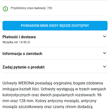
info_outline
Przybliżony czas realizacji: 72h
POWIADOM MNIE KIEDY BĘDZIE DOSTĘPNY
keyboard_arrow_down
Płatność i dostawa
Wysyłka od: 14.90 zł
keyboard_arrow_down
Informacja o zwrotach
keyboard_arrow_down
Zadaj pytanie o produkt
Uchwyty WERONA posiadają oryginalne, bogate zdobienia
imitujące kształt liści. Uchwyty występują w trzech wersjach
kolorystycznych oraz dwóch popularnych rozstawach: 96
mm oraz 128 mm. Kolory antyczny mosiądz, antyczny
mosiądz szczotkowany oraz czarny chrom dodadzą