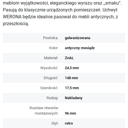
meblom wyjątkowości, eleganckiego wyrazu oraz „smaku”.
Pasują do klasycznie urządzonych pomieszczeń. Uchwyt
WERONA będzie idealnie pasował do mebli antycznych, z
przeszłością.
Powłoka:
galwanizowana
Kolor:
antyczny mosiądz
Materiał:
ZnAL
Wysokość:
24,5 mm
Długość:
148 mm
Szerokość:
17,5 mm
Rodzaj:
Nakładany
Rozstaw otworów
montażowych:
96 mm
Styl:
retro