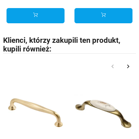
Klienci, którzy zakupili ten produkt,
kupili również:
keyboard_arrow_left
keyboard_arrow_right
Poprzedni
Nast