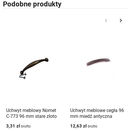
Podobne produkty
keyboard_arrow_left
keyboard_arrow_right
Poprzedni
Nast
Uchwyt meblowy Nomet
Uchwyt meblowe cegła 96
C-773 96 mm stare złoto
mm miedź antyczna
3,31 zł
12,63 zł
brutto
brutto