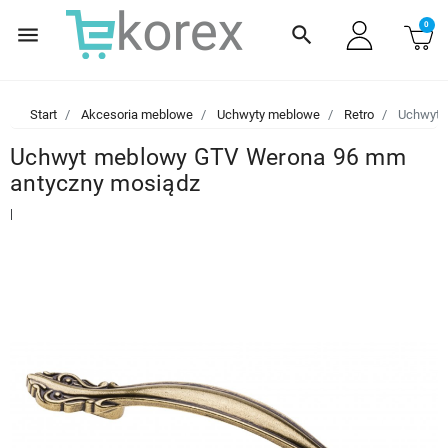
0
menu
search
Start
Akcesoria meblowe
Uchwyty meblowe
Retro
Uchwyt 
Uchwyt meblowy GTV Werona 96 mm
antyczny mosiądz
|