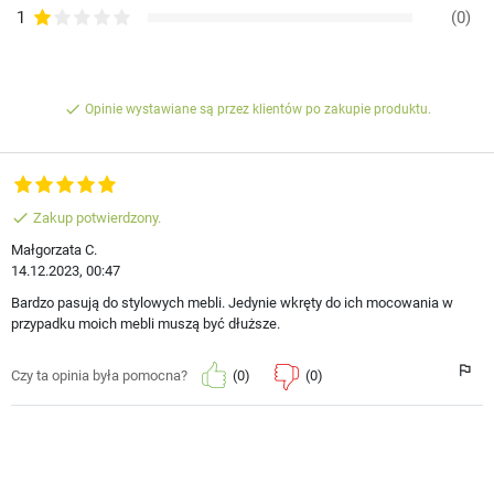
1
(0)
done
Opinie wystawiane są przez klientów po zakupie produktu.
done
Zakup potwierdzony.
Małgorzata C.
14.12.2023, 00:47
Bardzo pasują do stylowych mebli. Jedynie wkręty do ich mocowania w
przypadku moich mebli muszą być dłuższe.
(0)
(0)
Czy ta opinia była pomocna?