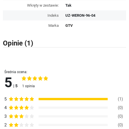
Wkręty w zestawie:
Tak
Indeks
UZ-WERON-96-04
Marka
GTV
Opinie
(1)
Średnia ocena:
5
| 5
1 opinia
5
(1)
4
(0)
3
(0)
2
(0)