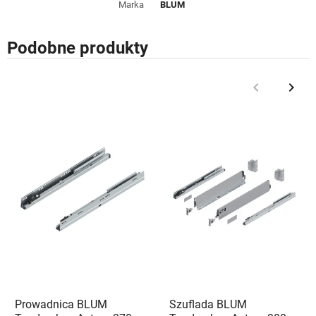
Marka
BLUM
Podobne produkty
keyboard_arrow_left
keyboard_arrow_right
Poprzedni
Nast
Prowadnica BLUM
Szuflada BLUM