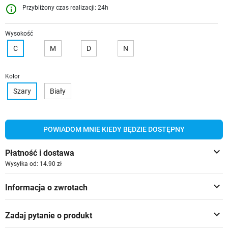
info_outline
Przybliżony czas realizacji: 24h
Wysokość
C
M
D
N
Kolor
Szary
Biały
POWIADOM MNIE KIEDY BĘDZIE DOSTĘPNY
keyboard_arrow_down
Płatność i dostawa
Wysyłka od: 14.90 zł
keyboard_arrow_down
Informacja o zwrotach
keyboard_arrow_down
Zadaj pytanie o produkt