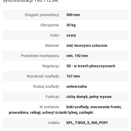
synchronizacji T60.1125W.
Długość prowadnicy:
500 mm
Obciążenie:
30 kg
Kolor:
szary
Materiał:
stal, tworzywo sztuczne
Przestrzeń montażowa:
min. 192 mm
Regulacja:
3D - w trzech płaszczyznach
Wysokość szuflady:
167 mm
Rodzaj szuflady:
uniwersalna
Funkcje:
cichy domyk, pełny wysuw
W zestawie:
boki szuflady, mocowanie frontu,
prowadnice, relingi, uchwyt ścianki tylnej, zaślepki
Indeks
KPL_T-BOX_S_500_POPI