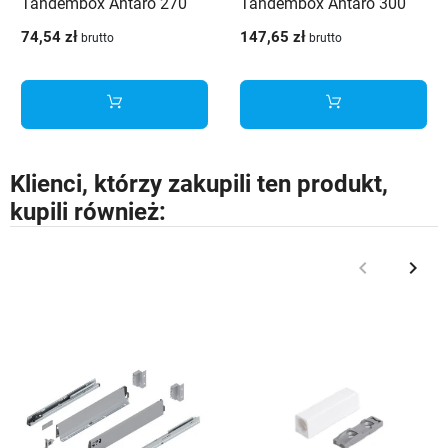
Tandembox Antaro 270
Tandembox Antaro 300
mm 30kg - 578.2701M
mm niska H-84 Szara
74,54 zł
147,65 zł
brutto
brutto
30kg
Klienci, którzy zakupili ten produkt,
kupili również:
keyboard_arrow_left
keyboard_arrow_right
Poprzedni
Nast