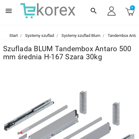
0
menu
search
Start
Systemy szuflad
Systemy szuflad Blum
Tandembox Antar
Szuflada BLUM Tandembox Antaro 500
mm średnia H-167 Szara 30kg