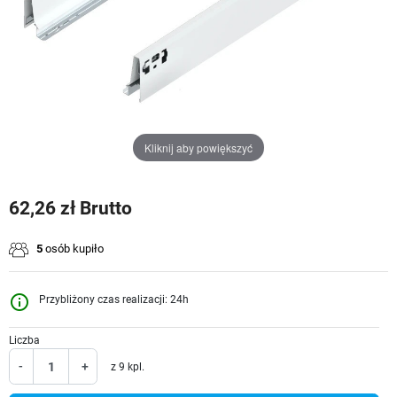
Kliknij aby powiększyć
62,26 zł Brutto
5
osób kupiło
info_outline
Przybliżony czas realizacji: 24h
Liczba
-
+
z 9 kpl.