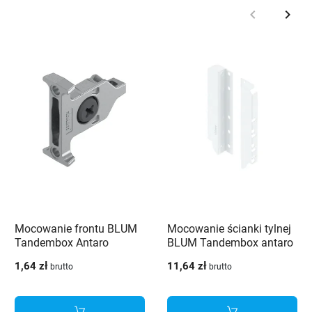
keyboard_arrow_left
keyboard_arrow_right
Poprzedni
Nast
Mocowanie frontu BLUM
Mocowanie ścianki tylnej
Tandembox Antaro
BLUM Tandembox antaro
ZSF.35A2 - 1 sztuka
D H199 białe -
1,64 zł
11,64 zł
brutto
brutto
Z30D000SL