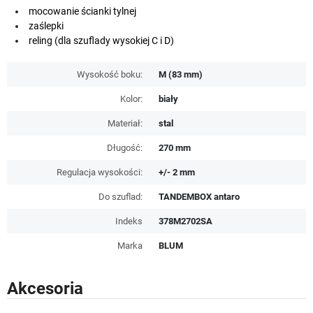
mocowanie ścianki tylnej
zaślepki
reling (dla szuflady wysokiej C i D)
Wysokość boku:
M (83 mm)
Kolor:
biały
Materiał:
stal
Długość:
270 mm
Regulacja wysokości:
+/- 2 mm
Do szuflad:
TANDEMBOX antaro
Indeks
378M2702SA
Marka
BLUM
Akcesoria