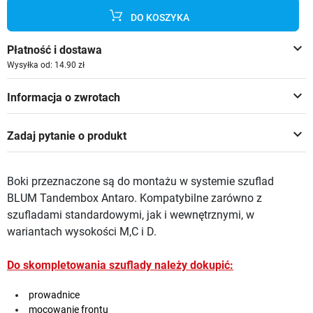
DO KOSZYKA
keyboard_arrow_down
Płatność i dostawa
Wysyłka od: 14.90 zł
keyboard_arrow_down
Informacja o zwrotach
keyboard_arrow_down
Zadaj pytanie o produkt
Boki przeznaczone są do montażu w systemie szuflad
BLUM Tandembox Antaro. Kompatybilne zarówno z
szufladami standardowymi, jak i wewnętrznymi, w
wariantach wysokości M,C i D.
Do skompletowania szuflady należy dokupić:
prowadnice
mocowanie frontu