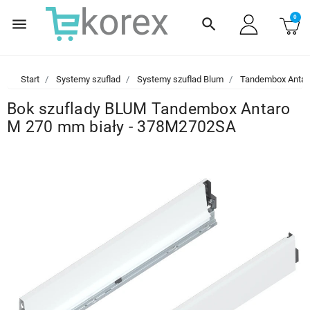
0
menu
search
Start
Systemy szuflad
Systemy szuflad Blum
Tandembox Antar
Bok szuflady BLUM Tandembox Antaro
M 270 mm biały - 378M2702SA