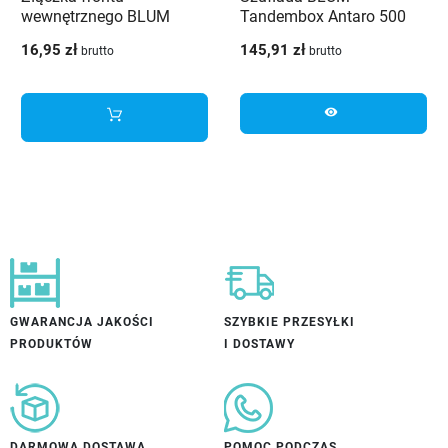
wewnętrznego BLUM
Tandembox Antaro 500
Tandembox Antaro niska
mm niska H-84 biała 30kg
16,95 zł
145,91 zł
brutto
brutto
M biała
visibility
GWARANCJA JAKOŚCI
SZYBKIE PRZESYŁKI
PRODUKTÓW
I DOSTAWY
DARMOWA DOSTAWA
POMOC PODCZAS