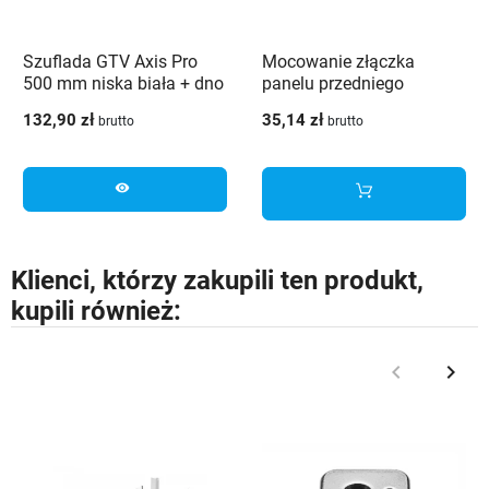
Szuflada GTV Axis Pro
Mocowanie złączka
500 mm niska biała + dno
panelu przedniego
i tył szuflady
szuflady wewnętrznej
132,90 zł
35,14 zł
brutto
brutto
Platinium 4D Slim z
bokiem szklanym średnia
H134 biała
visibility
Klienci, którzy zakupili ten produkt,
kupili również:
keyboard_arrow_left
keyboard_arrow_right
Poprzedni
Nast