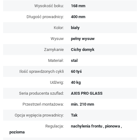
Wysokość boku:
168 mm
Długość prowadnicy:
400 mm
Kolor:
biały
Wysuw
pełny wysuw
Zamykanie
Cichy domyk
Materiał:
stal
Ilość sprawdzonych cykli
60 tyś
Udźwig:
40 kg
Seria producenta szuflad:
AXIS PRO GLASS
Przestrzeń montażowa:
min. 210 mm
Opcja wypięcia prowadnicy:
Tak
Regulacja:
nachylenia frontu , pionowa ,
pozioma