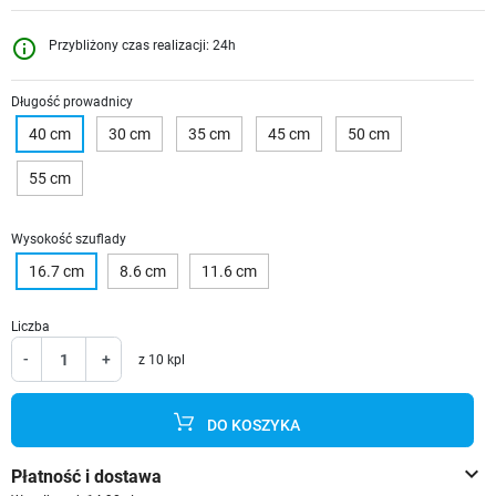
info_outline
Przybliżony czas realizacji: 24h
Długość prowadnicy
40 cm
30 cm
35 cm
45 cm
50 cm
55 cm
Wysokość szuflady
16.7 cm
8.6 cm
11.6 cm
Liczba
-
+
z 10 kpl
DO KOSZYKA
keyboard_arrow_down
Płatność i dostawa