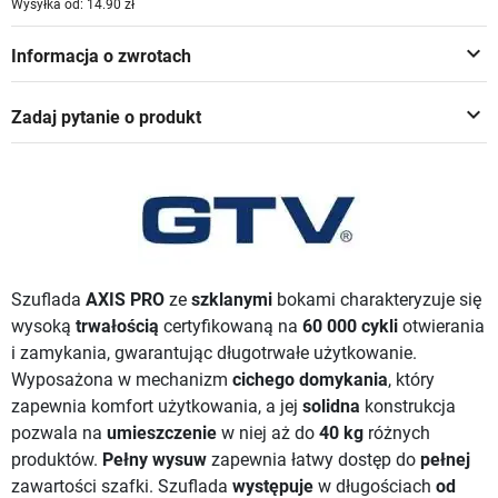
Wysyłka od: 14.90 zł
keyboard_arrow_down
Informacja o zwrotach
keyboard_arrow_down
Zadaj pytanie o produkt
Szuflada
AXIS PRO
ze
szklanymi
bokami charakteryzuje się
wysoką
trwałością
certyfikowaną na
60 000 cykli
otwierania
i zamykania, gwarantując długotrwałe użytkowanie.
Wyposażona w mechanizm
cichego domykania
, który
zapewnia komfort użytkowania, a jej
solidna
konstrukcja
pozwala na
umieszczenie
w niej aż do
40 kg
różnych
produktów.
Pełny wysuw
zapewnia łatwy dostęp do
pełnej
zawartości szafki. Szuflada
występuje
w długościach
od