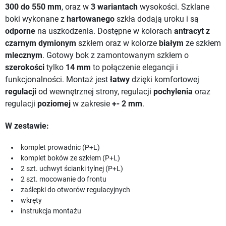
300 do 550 mm
, oraz w
3 wariantach
wysokości. Szklane
boki wykonane z
hartowanego
szkła dodają uroku i są
odporne
na uszkodzenia. Dostępne w kolorach
antracyt
z
czarnym
dymionym
szkłem oraz w kolorze
białym
ze szkłem
mlecznym
. Gotowy bok z zamontowanym szkłem o
szerokości
tylko
14 mm
to połączenie elegancji i
funkcjonalności. Montaż jest
łatwy
dzięki komfortowej
regulacji
od wewnętrznej strony, regulacji
pochylenia
oraz
regulacji
poziomej
w zakresie
+- 2 mm
.
W zestawie:
komplet prowadnic (P+L)
komplet boków ze szkłem (P+L)
2 szt. uchwyt ścianki tylnej (P+L)
2 szt. mocowanie do frontu
zaślepki do otworów regulacyjnych
wkręty
instrukcja montażu