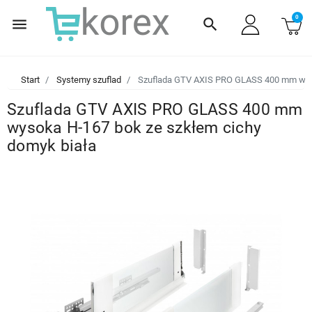
0
menu
search
Start
Systemy szuflad
Szuflada GTV AXIS PRO GLASS 400 mm wyso
Szuflada GTV AXIS PRO GLASS 400 mm
wysoka H-167 bok ze szkłem cichy
domyk biała