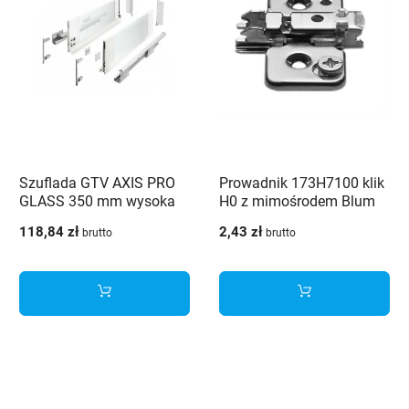
Szuflada GTV AXIS PRO
Prowadnik 173H7100 klik
GLASS 350 mm wysoka
H0 z mimośrodem Blum
H-167 bok ze szkłem cichy
118,84 zł
2,43 zł
brutto
brutto
domyk biała