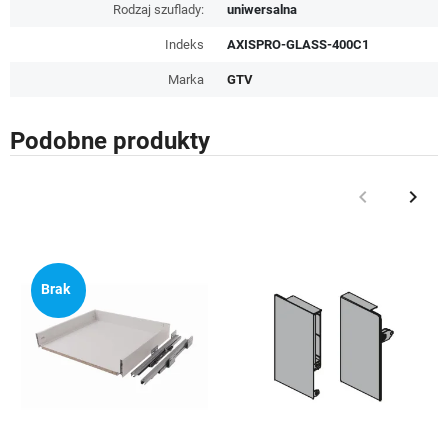
Rodzaj szuflady:
uniwersalna
Indeks
AXISPRO-GLASS-400C1
Marka
GTV
Podobne produkty
keyboard_arrow_left
keyboard_arrow_right
Poprzedni
Nast
Brak