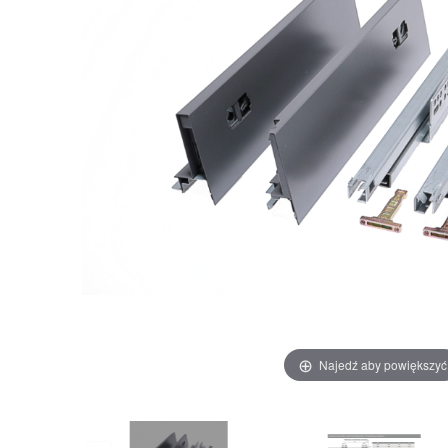
Najedź aby powiększyć