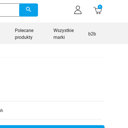
0
search
Polecane
Wszystkie
b2b
produkty
marki
4h