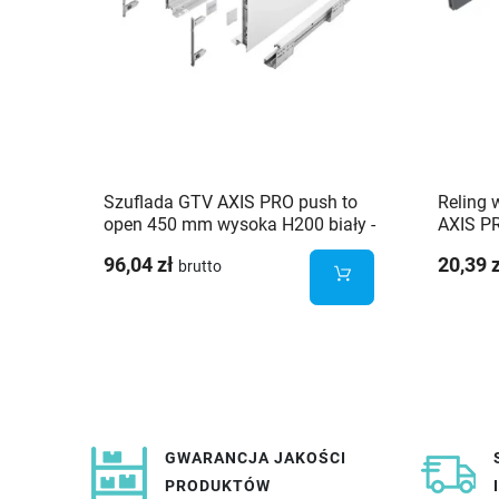
Szuflada GTV AXIS PRO push to
Reling 
open 450 mm wysoka H200 biały -
AXIS PR
PB-AXISPRO-P2O-KPL450D1
AXISP
96,04 zł
20,39 
brutto
GWARANCJA JAKOŚCI
PRODUKTÓW