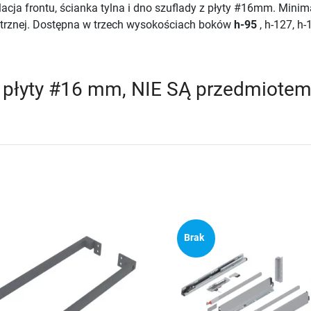
cja frontu, ścianka tylna i dno szuflady z płyty #16mm. Minima
ętrznej. Dostępna w trzech wysokościach boków
h-95
, h-127, h-
 z płyty #16 mm, NIE SĄ przedmiotem
Brak