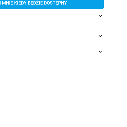
MNIE KIEDY BĘDZIE DOSTĘPNY
keyboard_arrow_down
keyboard_arrow_down
keyboard_arrow_down