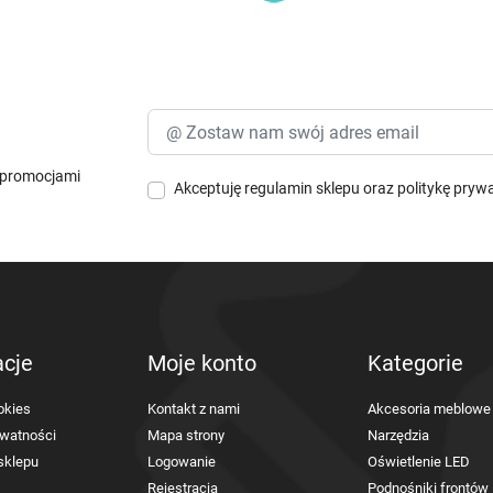
i promocjami
Akceptuję
regulamin sklepu
oraz
politykę pryw
acje
Moje konto
Kategorie
okies
Kontakt z nami
Akcesoria meblowe
ywatności
Mapa strony
Narzędzia
sklepu
Logowanie
Oświetlenie LED
Rejestracja
Podnośniki frontów