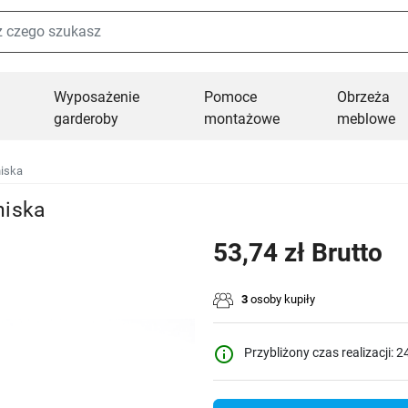
Wyposażenie
Pomoce
Obrzeża
garderoby
montażowe
meblowe
niska
niska
53,74 zł Brutto
3
osoby kupiły
info_outline
Przybliżony czas realizacji: 2