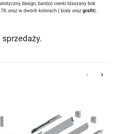
listyczny design, bardzo cienki blaszany bok
178, oraz w dwóch kolorach ( biały oraz
grafit
).
 sprzedaży.
keyboard_arrow_left
keyboard_arrow_right
Poprzedni
Następny