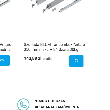
Antaro
Szuflada BLUM Tandembox Antaro
Szufla
rednia
350 mm niska H-84 Szara 30kg
open 5
PB-AX
143,89 zł
85,58 
brutto
visibility
POMOC PODCZAS
SKŁADANIA ZAMÓWIENIA