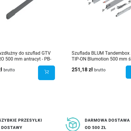
wzdłużny do szuflad GTV
Szuflada BLUM Tandembox 
O 500 mm antracyt - PB-
TIP-ON Blumotion 500 mm ś
RO-RELKW500
H-167 Szara 30kg
zł
251,18 zł
brutto
brutto
SZYBKIE PRZESYŁKI
DARMOWA DOSTAWA
I DOSTAWY
OD 500 ZŁ