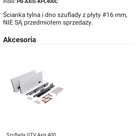
Index:
PB-AXIS-KPL400C
Ścianka tylna i dno szuflady z płyty #16 mm,
NIE SĄ przedmiotem sprzedaży.
Akcesoria
Szuflada GTV Axis 400