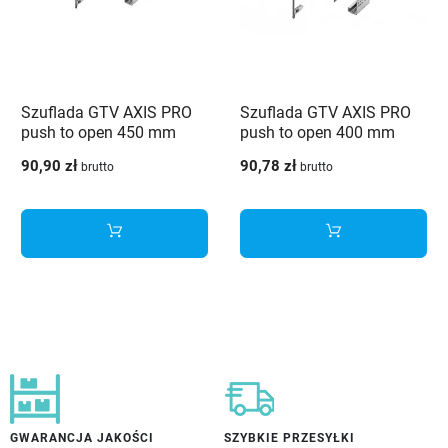
Szuflada GTV AXIS PRO
Szuflada GTV AXIS PRO
push to open 450 mm
push to open 400 mm
wysoka H168 biały - PB-
wysoka H168 antracyt -
90,90 zł
90,78 zł
brutto
brutto
AXISPRO-P2O-KPL450C1
PB-AXISPRO-P2O-
KPL400C
GWARANCJA JAKOŚCI
SZYBKIE PRZESYŁKI