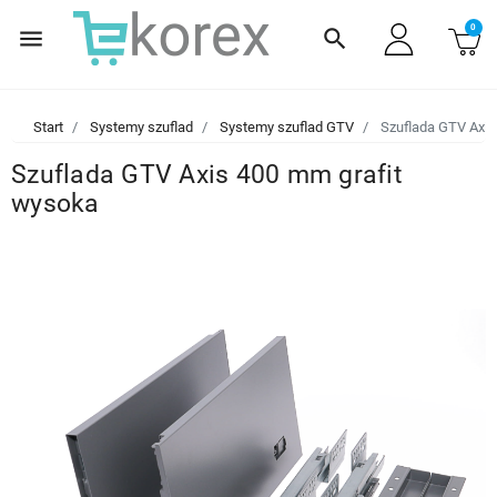
0
menu
search
Start
Systemy szuflad
Systemy szuflad GTV
Szuflada GTV Axis
Szuflada GTV Axis 400 mm grafit
wysoka