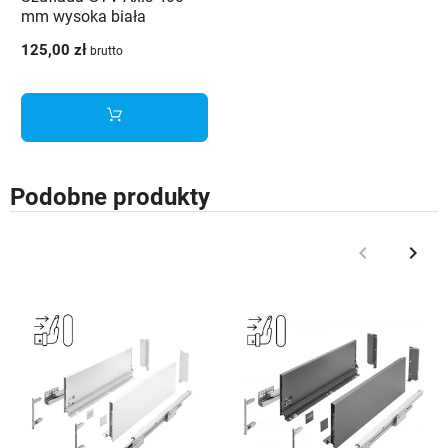
mm wysoka biała
125,00 zł
brutto
Podobne produkty
keyboard_arrow_left
keyboard_arrow_right
Poprzedni
Nast