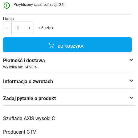
info_outline
Przybliżony czas realizacji: 24h
Liczba
-
+
z 6 sztuk
DO KOSZYKA
keyboard_arrow_down
Płatność i dostawa
Wysyłka od: 14.90 zł
keyboard_arrow_down
Informacja o zwrotach
keyboard_arrow_down
Zadaj pytanie o produkt
Szuflada AXIS wysoki C
Producent GTV