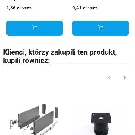
1,56 zł
0,41 zł
brutto
brutto
Klienci, którzy zakupili ten produkt,
kupili również:
keyboard_arrow_left
keyboard_arrow_right
Poprzedni
Nast