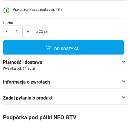
info_outline
Przybliżony czas realizacji: 48h
Liczba
-
+
z 22 szt.
DO KOSZYKA
keyboard_arrow_down
Płatność i dostawa
Wysyłka od: 14.90 zł
keyboard_arrow_down
Informacja o zwrotach
keyboard_arrow_down
Zadaj pytanie o produkt
Podpórka pod półki NEO GTV