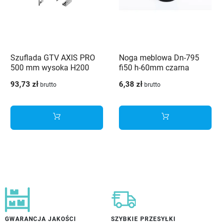
Szuflada GTV AXIS PRO
Noga meblowa Dn-795
500 mm wysoka H200
fi50 h-60mm czarna
antracyt - PB-AXISPRO-
93,73 zł
6,38 zł
brutto
brutto
KPL500D
GWARANCJA JAKOŚCI
SZYBKIE PRZESYŁKI