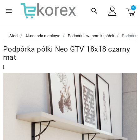
0
menu
search
Start
Akcesoria meblowe
Podpórki i wsporniki półek
Podpórka 
Podpórka półki Neo GTV 18x18 czarny
mat
|